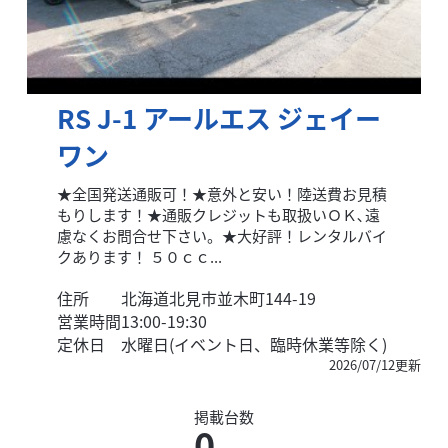
RS J-1 アールエス ジェイー
ワン
★全国発送通販可！★意外と安い！陸送費お見積
もりします！★通販クレジットも取扱いＯＫ､遠
慮なくお問合せ下さい。★大好評！レンタルバイ
クあります！ ５０ｃｃ...
住所
北海道北見市並木町144-19
営業時間
13:00-19:30
定休日
水曜日(イベント日、臨時休業等除く)
2026/07/12更新
掲載台数
0