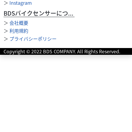
ビレットスクエアーヘッドライト
＞
Instagram
38,500
円
BDSバイクセンサーについて
本体価格:
（税込）
メーカー Heart-Beat 新作のフルビレット＆メッキヘッド
＞
会社概要
ライト 滅多に市場に出回らないスペシャルモデル ハイテク
＞
利用規約
な顔に変わります。
＞
プライバシーポリシー
Copyright © 2022 BDS COMPANY. All Rights Reserved.