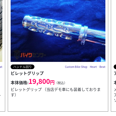
外装関連
eat
Custom Bike Shop Heart‐Beat
アルミストレッチタンク バフ無
82,500
円
本体価格:
（税込）
メーカHeart-Beat製 ☆年末までの大セール対象商品☆
アルミ製 無塗装 容量:約9リットル タンクキャップ･ガ
ソリンコック付属...