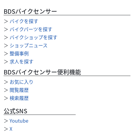
メーカHeart-Beat製 ☆年末までの大セール対象商品☆ アル
ミ製 無塗装 容量:約9リットル タンクキャップ･ガソリン
BDSバイクセンサー
コック付属...
＞
バイクを探す
＞
バイクパーツを探す
＞
バイクショップを探す
＞
ショップニュース
＞
整備事例
＞
求人を探す
BDSバイクセンサー便利機能
＞
お気に入り
＞
閲覧履歴
＞
検索履歴
公式SNS
＞
Youtube
＞
X
電装系
Custom Bike Shop Heart‐Beat