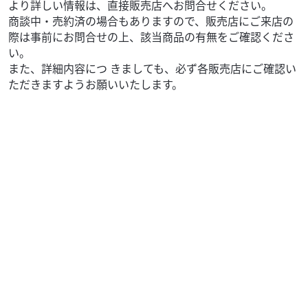
より詳しい情報は、直接販売店へお問合せください。
商談中・売約済の場合もありますので、販売店にご来店の
際は事前にお問合せの上、該当商品の有無をご確認くださ
い。
また、詳細内容につ きましても、必ず各販売店にご確認い
ただきますようお願いいたします。
エンジン関連
MCクラフト
ホンダ CBX1000 CB-X CB1 SC03 ヘッドカ...
6,778
円
本体価格:
（税込）
ホンダ、CBX400F/CBX550Fのヘッドカバーガスケットで
す。 純正品番は、12391-MA2-000対応。 ※必ず部品対応の
ご確認をお願い致し...