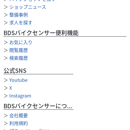
＞
ショップニュース
＞
整備事例
＞
求人を探す
BDSバイクセンサー便利機能
＞
お気に入り
＞
閲覧履歴
＞
検索履歴
公式SNS
＞
Youtube
＞
X
エンジン関連
MCクラフト
＞
Instagram
ホンダ CB-F/R CB1100F CB1100R Oリン...
BDSバイクセンサーについて
570
円
本体価格:
（税込）
＞
会社概要
ホンダ CB-F/R CB1100F CB1100R Oリング カムシャフトホ
＞
利用規約
ルダー 純正対応品番：『91311-425-000』 ※必ず部品対応