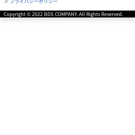
＞
プライバシーポリシー
のご...
Copyright © 2022 BDS COMPANY. All Rights Reserved.
エンジン関連
MCクラフト
ホンダ APE50/100ほか、タテ型4ストmini系 ヘッ...
1,126
円
本体価格:
（税込）