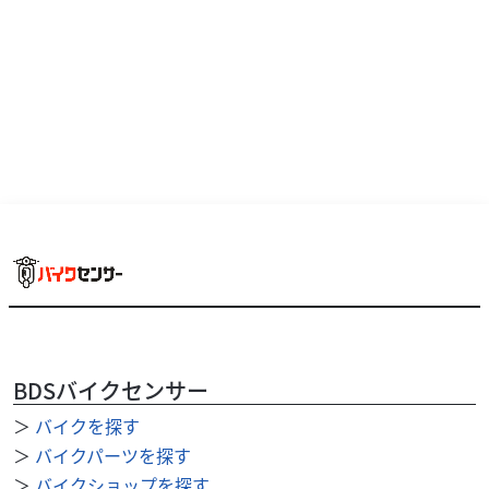
エンジン関連
MCクラフト
ホンダ CB-F/R CB1100F CB1100R ラバー...
4,118
円
本体価格:
（税込）
ホンダ CB-F/R CB1100F CB1100R ラバー マウンティング 純
BDSバイクセンサー
正対応品番：『90541-425-000』 ※お品数：８個。一台分で
の...
＞
バイクを探す
＞
バイクパーツを探す
＞
バイクショップを探す