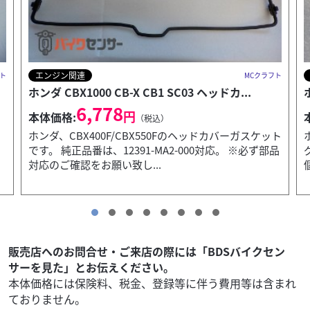
エンジン関連
ト
MCクラフト
ホンダ CB-F/R CB1100F CB1100R ラバー...
4,118
円
本体価格:
（税込）
ト
ホンダ CB-F/R CB1100F CB1100R ラバー マウンティン
品
グ 純正対応品番：『90541-425-000』 ※お品数：８
個。一台分での...
販売店へのお問合せ・ご来店の際には「BDSバイクセン
サーを見た」とお伝えください。
本体価格には保険料、税金、登録等に伴う費用等は含まれ
ておりません。