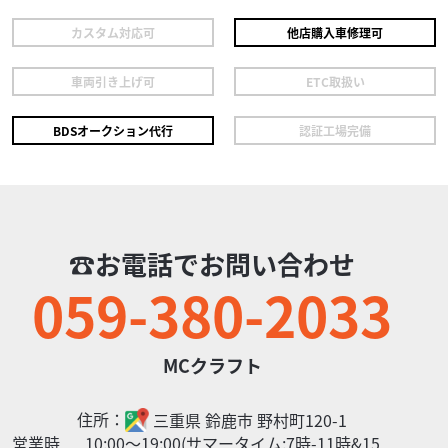
カスタム対応可
他店購入車修理可
車両引き上げ可
ETC取扱い
ホンダ
MCクラフト
BDSオークション代行
認証工場完備
スペイシー100
14
.91
万円
本体価格:
（税込）
≪注意事項≫ 【遠方からのご購入について】 ・内金などの
入金のない場合の売約や購入予約はできません。ご了承く
☎お電話でお問い合わせ
ださい。 ・見積りは作成から1ヶ月以内が...
059-380-2033
MCクラフト
住所：
三重県
鈴鹿市
野村町120-1
営業時
10:00〜19:00(サマータイム:7時-11時&15