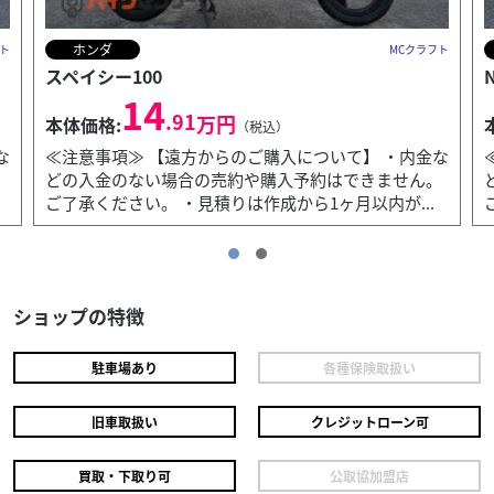
カワサキ
MCクラフト
NINJA250SL 2015 BX250AFF
33
.20
万円
本体価格:
（税込）
について】 ・内金な
≪注意事項≫ 【遠方からのご購入につい
予約はできません。
どの入金のない場合の売約や購入予約は
ら1ヶ月以内が...
ご了承ください。 ・見積りは作成から1ヶ月
ショップの特徴
駐車場あり
各種保険取扱い
旧車取扱い
クレジットローン可
買取・下取り可
公取協加盟店