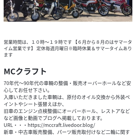
営業時間は、１０時～１９時です 【６月から８月のはサマータ
ま
イム営業です】 定休毎週月曜日※臨時休業＆サマータイムあり
ます
MCクラフト
70年代〜90年代の車輛の整備・販売オーバーホールなど安
心してお任せ下さい。
入庫いただきました車輌は、原付のオイル交換から外装ペ
イントやシート張替えほか、
旧車のエンジン点検整備にオーバーホール、レストアなど
など画像と動画でブログへ掲載しております。
URL・・・https://mccraft.livedoor.blog/
新車・中古車販売整備、パーツ販売取付けなど二輪に関す