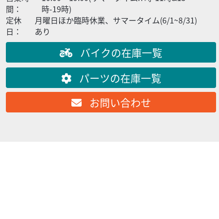
間：
時-19時)
定休
月曜日ほか臨時休業、サマータイム(6/1~8/31)
日：
あり
バイクの在庫一覧
パーツの在庫一覧
カワサキ
MCクラフト
お問い合わせ
NINJA250SL 2015 BX250AFF
33
.20
万円
本体価格:
（税込）
≪注意事項≫ 【遠方からのご購入について】 ・内金などの
入金のない場合の売約や購入予約はできません。ご了承く
ださい。 ・見積りは作成から1ヶ月以内が...