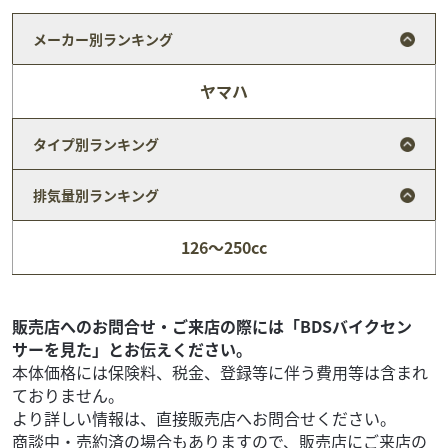
メーカー別ランキング
ヤマハ
タイプ別ランキング
排気量別ランキング
126～250cc
ヤマハ
バイク館 久留米インター店
FZ-1 FAZER
販売店へのお問合せ・ご来店の際には「BDSバイクセン
52
.99
万円
本体価格:
サーを見た」とお伝えください。
（税込）
本体価格には保険料、税金、登録等に伴う費用等は含まれ
YAMAHA「FZ-1 FAZER」2008年モデルです。YZF-R1」譲り
ておりません。
の998cc水冷直列4気筒エンジンを搭載し、日常の扱いやす
より詳しい情報は、直接販売店へお問合せください。
さと高速巡航性能を兼...
商談中・売約済の場合もありますので、販売店にご来店の