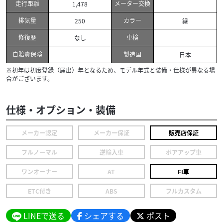
走行距離
メーター交換
1,478
排気量
カラー
250
緑
修復歴
車検
なし
自賠責保険
製造国
日本
※初年は初度登録（届出）年となるため、モデル年式と装備・仕様が異なる場
合がございます。
仕様・オプション・装備
メーカー認定
メーカー保証
販売店保証
フルノーマル
逆輸入車
ボアアップ車
ワンオーナー
AT
FI車
ETC付き
ABS
フルカスタム
LINEで送る
シェアする
ポスト