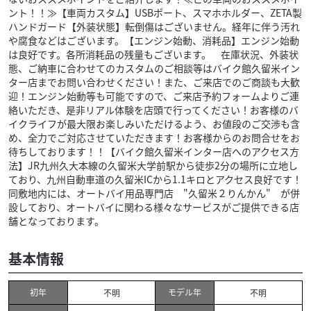
ント！！≫【車両カスタム】USBポート、スマホホルダー、ZETA製
ハンドガード【外装状態】転倒傷はございません。経年に伴う汚れ
や腐食などはございます。【エンジン始動、消耗品】エンジン始動
は良好です。各所消耗品の残量もございます。 在庫状況、外装状
態、ご納車に合わせてのカスタムのご相談等はバイク館久留米イン
ター店までお問い合わせください！また、ご来店でのご商談も大歓
迎！エンジン始動等も可能ですので、ご来店予約フォームよりご連
絡いただき、是非リアル体験を店頭で行ってください！お客様のバ
イクライフが最大限お楽しみいただけるよう、お値段のご交渉も含
め、全力でご対応させていただきます！お客様からのお問合せをお
待ちしております！！【バイク館久留米インター店へのアクセス方
法】JR九州久大本線の久留米大学前駅から徒歩2分の場所に立地し
ており、九州自動車道の久留米ICから1.1キロとアクセス良好です！
同敷地内には、オートバイ用品専門店 "久留米２りんかん" が併
設しており、オートバイに関わる様々なサービスがご提供できる店
舗となっております。
基本情報
初年
モデル年
不明
不明