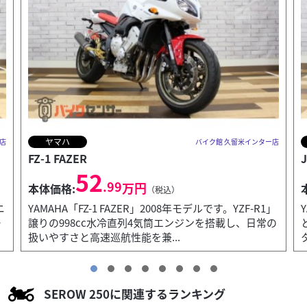
ヤマハ
店
バイク館 久留米インター店
JOG
17
.99
万円
本体価格:
（税込）
」
YAMAHA「JOG」2021年モデルです。優れた燃費性能
の
とパワフルな走りを両立した、大人気の50ccスクー
ターです。上品なブラウンカラーで、普段使いでも...
SEROW 250に関連するランキング