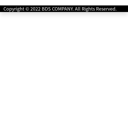
Copyright © 2022 BDS COMPANY. All Rights Reserved.
ホンダ
バイク館 久留米インター店
CB1300 SUPER BOLD'OR ABS E-Pac...
99
.99
万円
本体価格:
（税込）
HONDA「CB1300SB E-Package」2014年モデルです。この
年から6速ミッション仕様となった、ホンダが誇るフラッグ
シップ・ビッグツアラーで...