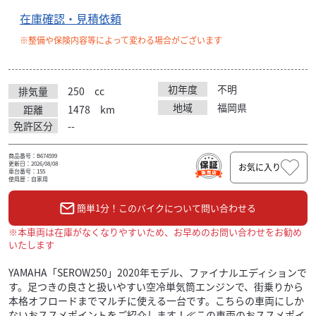
在庫確認・見積依頼
※整備や保険内容等によって変わる場合がございます
初年度
不明
排気量
250
cc
地域
福岡県
距離
1478
km
免許区分
--
商品番号：B674599
更新日：2026/08/08
お気に入り
車台番号：155
使用歴：自家用
簡単1分！このバイクについて問い合わせる
※本車両は在庫がなくなりやすいため、お早めのお問い合わせをお勧め
いたします
YAMAHA「SEROW250」2020年モデル、ファイナルエディションで
す。足つきの良さと扱いやすい空冷単気筒エンジンで、街乗りから
本格オフロードまでマルチに使える一台です。こちらの車両にしか
ないおススメポイントをご紹介します！≪この車両のおススメポイ