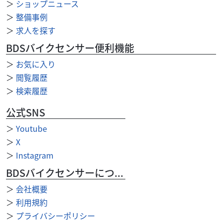
W800 CAFE
＞
ショップニュース
69
＞
整備事例
.99
万円
本体価格:
（税込）
＞
求人を探す
KAWASAKI「W800 CAFE」2023年モデルです。「W」シ
BDSバイクセンサー便利機能
リーズのカフェレーサースタイルモデルです。専用のビキニ
カウルや低めのM字型ローハンドル...
＞
お気に入り
＞
閲覧履歴
＞
検索履歴
公式SNS
＞
Youtube
＞
X
＞
Instagram
BDSバイクセンサーについて
＞
会社概要
＞
利用規約
＞
プライバシーポリシー