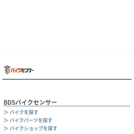
YAMAHA「JOG」2021年モデルです。優れた燃費性能とパ
ワフルな走りを両立した、大人気の50ccスクーターです。
上品なブラウンカラーで、普段使いでも...
BDSバイクセンサー
＞
バイクを探す
＞
バイクパーツを探す
＞
バイクショップを探す
カワサキ
バイク館 久留米インター店