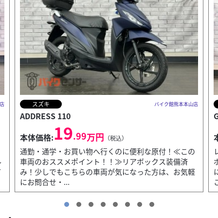
ホンダ
店
バイク館熊本本山店
GB350
52
.99
万円
本体価格:
（税込）
の
レトロモダンなスタイリング！≪この車両のおすすめ
ポイント！！≫扱いやすい出力特性は初めてのバイク
軽
におすすめです！おしゃれなマットカラー！少しでも
こちらの車...