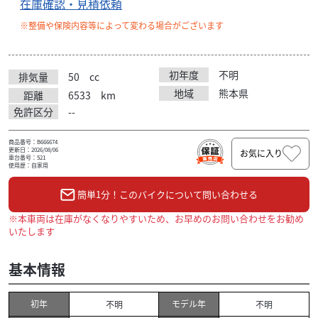
在庫確認・見積依頼
※整備や保険内容等によって変わる場合がございます
初年度
不明
排気量
50
cc
地域
熊本県
距離
6533
km
免許区分
--
商品番号：B666674
更新日：2026/08/06
お気に入り
車台番号：521
使用歴：自家用
簡単1分！このバイクについて問い合わせる
※本車両は在庫がなくなりやすいため、お早めのお問い合わせをお勧め
いたします
基本情報
初年
モデル年
不明
不明