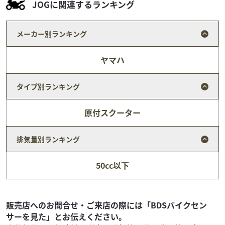
JOGに関連するランキング
メーカー別ランキング
ヤマハ
タイプ別ランキング
原付スクーター
排気量別ランキング
スズキ
バイク館熊本本山店
50cc以下
ADDRESS 110
19
.99
万円
本体価格:
（税込）
通勤・通学・お買い物へ行くのに便利な原付！≪この車両
販売店へのお問合せ・ご来店の際には「BDSバイクセン
のおススメポイント！！≫リアボックス装備済み！少しで
サーを見た」とお伝えください。
もこちらの車両が気になった方は、お気軽にお問合せ・...