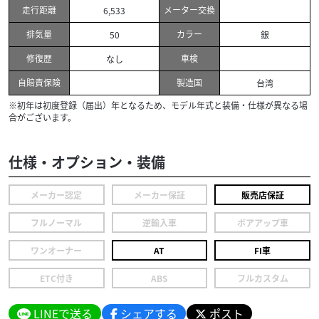
走行距離
メーター交換
6,533
排気量
カラー
50
銀
修復歴
車検
なし
自賠責保険
製造国
台湾
※初年は初度登録（届出）年となるため、モデル年式と装備・仕様が異なる場
合がございます。
仕様・オプション・装備
メーカー認定
メーカー保証
販売店保証
フルノーマル
逆輸入車
ボアアップ車
ワンオーナー
AT
FI車
ETC付き
ABS
フルカスタム
LINEで送る
シェアする
ポスト