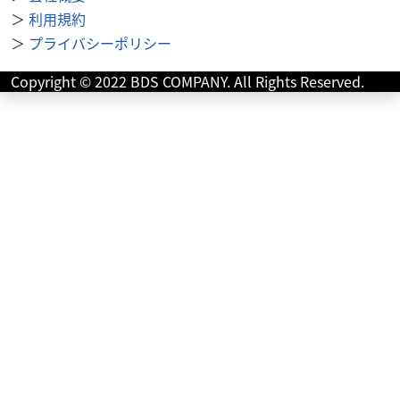
＞
利用規約
＞
プライバシーポリシー
ホンダ
バイク館熊本本山店
Copyright © 2022 BDS COMPANY. All Rights Reserved.
CB400 SUPER FOUR ABS
99
.99
万円
本体価格:
（税込）
モリワキマフラー、タックロールシートがシブい一台！≪
この車両のおすすめポイント！！≫ETC装備済み！約13万
円のモリワキワンピースを装備！四気筒ならではの...