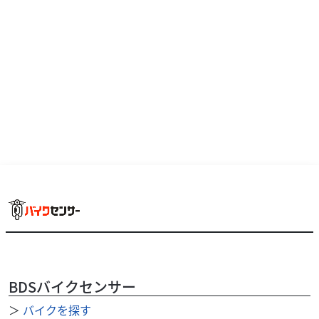
万円
本体価格:
（税込）
レトロモダンなスタイリング！≪この車両のおすすめポイ
ント！！≫扱いやすい出力特性は初めてのバイクにおすす
めです！おしゃれなマットカラー！少しでもこちらの車...
BDSバイクセンサー
＞
バイクを探す