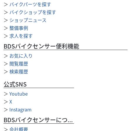
ホンダ
バイク館熊本本山店
＞
バイクパーツを探す
Monkey 125 ABS
＞
バイクショップを探す
42
＞
ショップニュース
.99
万円
本体価格:
（税込）
＞
整備事例
走行距離少ないお買い得車！≪この車両のおすすめポイン
＞
求人を探す
ト！！≫通勤通学に便利なリアボックス装備！カスタム
ベースとしても人気の一台！少しでもこちらの車両が気に...
BDSバイクセンサー便利機能
＞
お気に入り
＞
閲覧履歴
＞
検索履歴
公式SNS
＞
Youtube
＞
X
＞
Instagram
BDSバイクセンサーについて
＞
会社概要