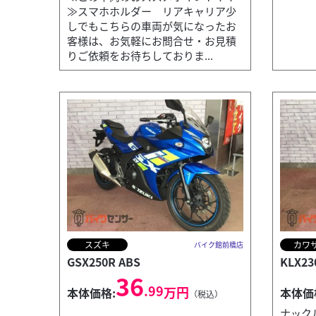
≫スマホホルダー リアキャリア少
しでもこちらの車両が気になったお
客様は、お気軽にお問合せ・お見積
りご依頼をお待ちしておりま...
スズキ
カワ
バイク館前橋店
GSX250R ABS
KLX23
36
.99
万円
本体価格:
本体価
（税込）
ナック