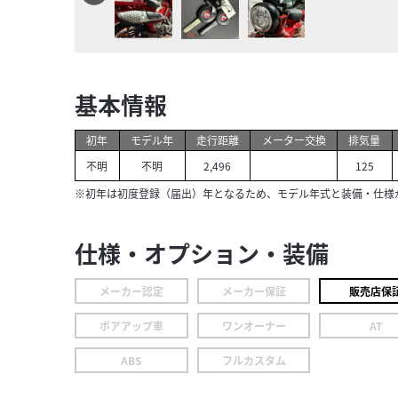
基本情報
初年
モデル年
走行距離
メーター交換
排気量
不明
不明
2,496
125
※初年は初度登録（届出）年となるため、モデル年式と装備・仕様
仕様・オプション・装備
メーカー認定
メーカー保証
販売店保
ボアアップ車
ワンオーナー
AT
ABS
フルカスタム