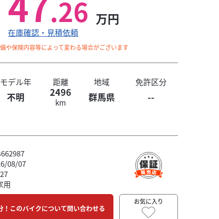
47
.26
万円
在庫確認・見積依頼
整備や保険内容等によって変わる場合がございます
モデル年
距離
地域
免許区分
2496
不明
群馬県
--
km
62987
/08/07
27
家用
お気に入り
分！このバイクについて問い合わせる