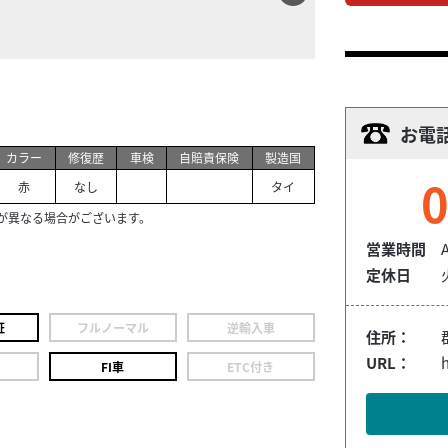
お電
カラー
修復歴
車検
自賠責保険
製造国
0
赤
なし
タイ
が異なる場合がございます。
営業時間
定休日
証
フルノーマル
逆輸入車
住所：
URL：
h
FI車
ETC付き