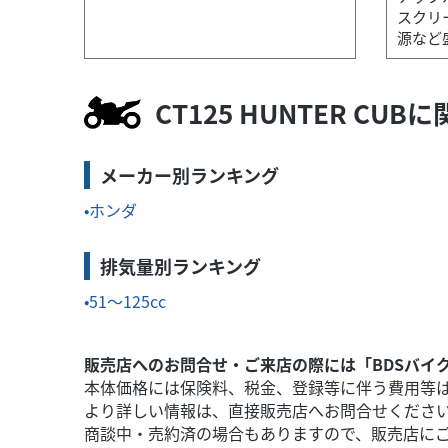
スクリ
源など
ヤマハ
バイク館前橋店
CT125 HUNTER C
SEROW 250
69
.99
万円
本体価格:
メーカー別ランキング
（税込）
ご依頼をお待ちして
ホンダ
排気量別ランキング
51～125cc
販売店へのお問合せ・ご来店の際には「BDSバイ
本体価格には保険料、税金、登録等に伴う費用等
より詳しい情報は、直接販売店へお問合せくださ
商談中・売約済の場合もありますので、販売店に