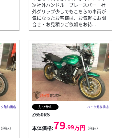
≫社外ハンドル ブレースバー 社
外グリップ少しでもこちらの車両が
気になったお客様は、お気軽にお問
合せ・お見積りご依頼をお待...
カワサキ
イク館前橋店
バイク館前橋店
Z650RS
79
.99
万円
本体価格:
（税込）
（税込）