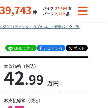
39,743
バイク
37,494
台
件
パーツ
2,249
品
ンダ/CT125ハンターカブの中古・新車バイク一覧
LINEで送る
シェアする
ポスト
本体価格（税込）
42
.99
万円
お支払総額（税込）