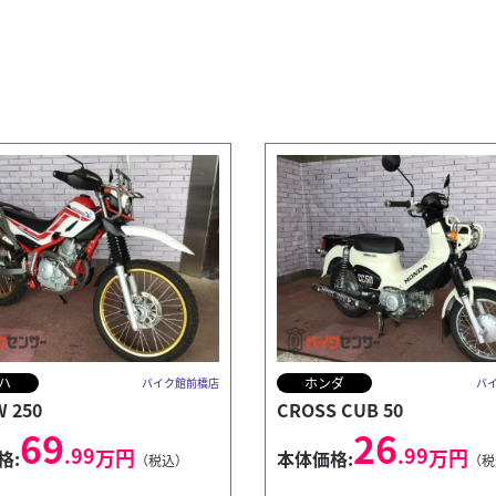
ハ
ホンダ
バイク館前橋店
バ
 250
CROSS CUB 50
69
26
.99
.99
万円
万円
格:
本体価格:
（税込）
（税