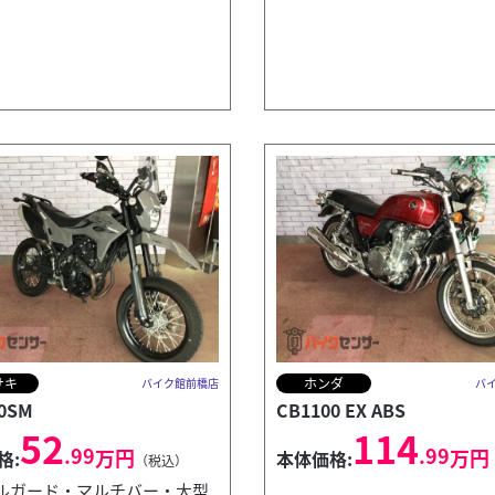
サキ
ホンダ
バイク館前橋店
バ
0SM
CB1100 EX ABS
52
114
.99
.99
万円
万円
格:
本体価格:
（税込）
ルガード・マルチバー・大型