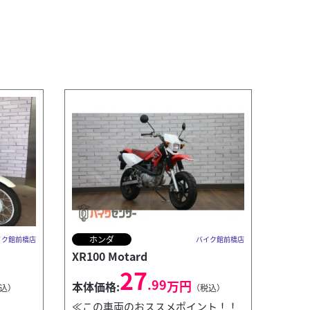
ホンダ
イク館前橋店
バイク館前橋店
XR100 Motard
27
.99
万円
本体価格:
込）
（税込）
≪この車両のおススメポイント！！