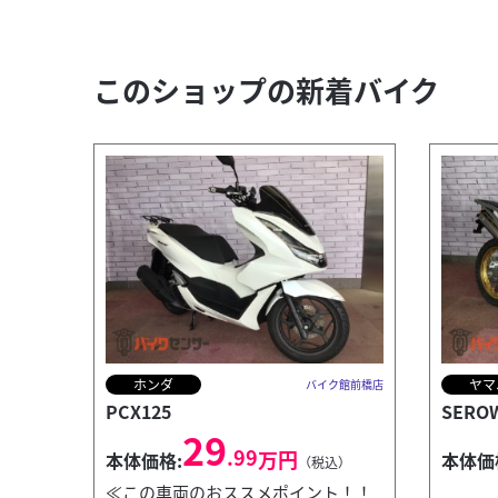
このショップの新着バイク
ホンダ
ヤマ
バイク館前橋店
PCX125
SEROW
29
.99
万円
本体価格:
本体価
（税込）
≪この車両のおススメポイント！！