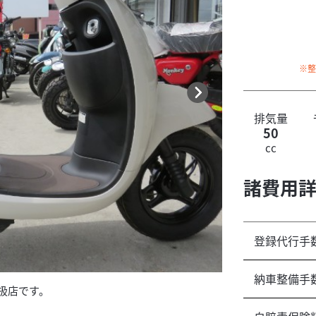
※
排気量
50
cc
諸費用
登録代行手
納車整備手
扱店です。
認証工場取得店で
い。