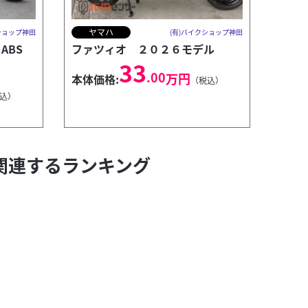
ヤマハ
ショップ神田
(有)バイクショップ神田
 ABS
ファツィオ ２０２６モデル
33
.00
万円
本体価格:
（税込）
込）
関連するランキング
(有)バイクショップ神田
VTR
本体
防犯