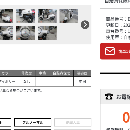
自賠責保険
商品番号：B6
更新日：2026
車台番号：1
使用歴：自
簡単1
カラー
修復歴
車検
自賠責保険
製造国
アイボリー
なし
中国
が異なる場合がございます。
お電
0
証
フルノーマル
逆輸入車
営業時間