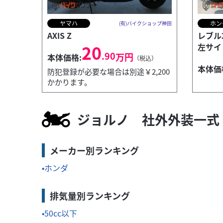
ヤマハ
ホン
(有)バイクショップ神田
AXIS Z
レブル
20
左サイド
.90
万円
本体価格:
（税込）
本体価
防犯登録が必要な場合は別途￥2,200
かかります。
ジョルノ 社外外装一式
メーカー別ランキング
スズキ
(有)バイクショップ神田
バーグマンストリート125EX
ホンダ
27
.60
万円
本体価格:
（税込）
排気量別ランキング
防犯登録が必要な場合は別途￥2,200かか
50cc以下