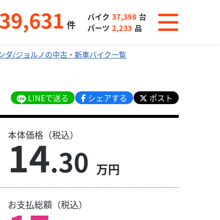
39,631
バイク
37,398
台
件
パーツ
2,233
品
ンダ/ジョルノの中古・新車バイク一覧
LINEで送る
シェアする
ポスト
本体価格（税込）
14
.30
万円
お支払総額（税込）