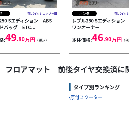
ダ
ホンダ
(有)バイクショップ神田
(有)バイク
250 Sエディション ABS
レブル250 Sエディション
バッグ ETC...
ワンオーナー
49
46
.80
.90
万円
万円
格:
本体価格:
（税込）
（税
 フロアマット 前後タイヤ交換済に
タイプ別ランキング
原付スクーター
ります。