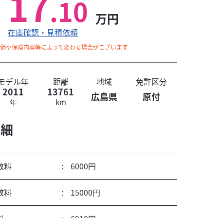
17
.10
万円
在庫確認・見積依頼
整備や保険内容等によって変わる場合がございます
モデル年
距離
地域
免許区分
2011
13761
広島県
原付
年
km
詳細
数料
6000円
数料
15000円
すので購入時の追加オプションやアフターメンテナンスについても