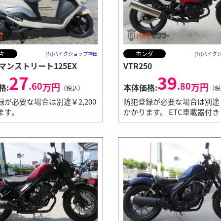
キ
ホンダ
(有)バイクショップ神田
(有)バイク
マンストリート125EX
VTR250
27
39
.60
.80
万円
万円
格:
本体価格:
（税込）
（税
録が必要な場合は別途￥2,200
防犯登録が必要な場合は別途￥2
ます。
かかります。 ETC車載器付き