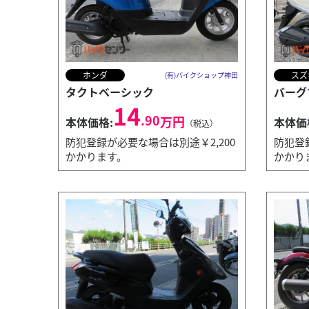
ホンダ
スズ
(有)バイクショップ神田
タクトベーシック
バーグ
14
.90
万円
本体価格:
本体価
（税込）
防犯登録が必要な場合は別途￥2,200
防犯登
かかります。
かかり