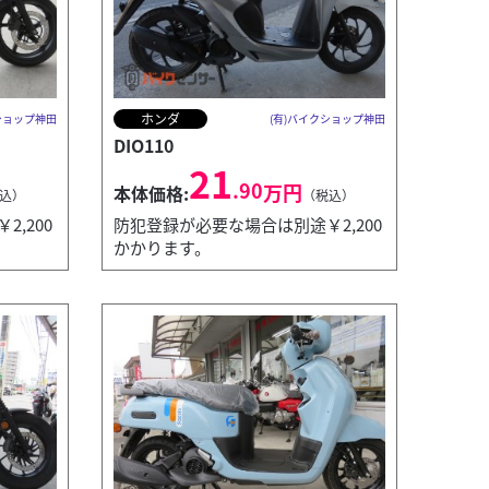
ホンダ
ショップ神田
(有)バイクショップ神田
DIO110
21
.90
万円
本体価格:
込）
（税込）
,200
防犯登録が必要な場合は別途￥2,200
かかります。