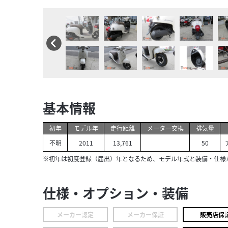
基本情報
初年
モデル年
走行距離
メーター交換
排気量
不明
2011
13,761
50
※初年は初度登録（届出）年となるため、モデル年式と装備・仕様
仕様・オプション・装備
メーカー認定
メーカー保証
販売店保