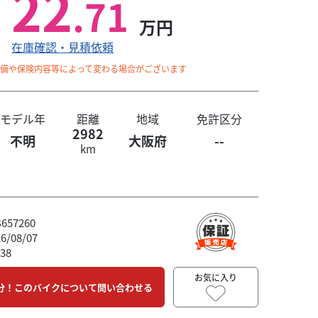
22
.71
万円
在庫確認・見積依頼
整備や保険内容等によって変わる場合がございます
モデル年
距離
地域
免許区分
2982
不明
大阪府
--
km
57260
/08/07
38
お気に入り
分！このバイクについて問い合わせる