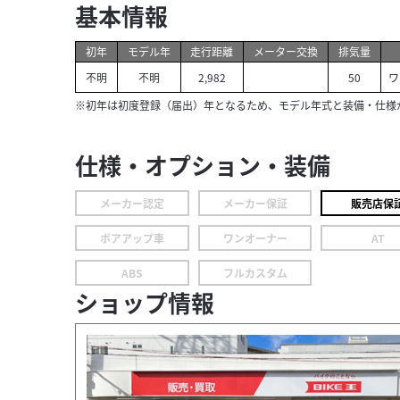
基本情報
初年
モデル年
走行距離
メーター交換
排気量
不明
不明
2,982
50
ワ
※初年は初度登録（届出）年となるため、モデル年式と装備・仕様
仕様・オプション・装備
メーカー認定
メーカー保証
販売店保
ボアアップ車
ワンオーナー
AT
ABS
フルカスタム
ショップ情報