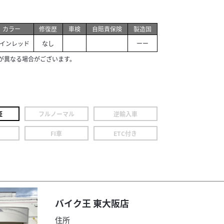
カラー
修復歴
車検
自賠責保険
製造国
インレッド
なし
ーー
が異なる場合がございます。
証
フルノーマル
逆輸入車
FI車
ETC付き
バイク王 東大阪店
住所