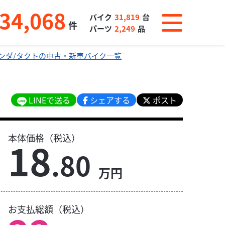
34,068
バイク
31,819
台
件
パーツ
2,249
品
ンダ/タクトの中古・新車バイク一覧
LINEで送る
シェアする
ポスト
本体価格（税込）
18
.80
万円
お支払総額（税込）