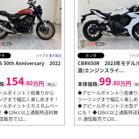
サキ
ホンダ
バイク王 東大阪店
バイク
S 50th Anniversary 2022
CBR650R 2023年モデル/
源/エンジンスライ...
154
99
.80
.80
万円
万円
格:
本体価格:
（税込）
（税
ールポイント①街乗りから
◆アピールポイント①街乗り
ングまで幅広く楽しめます！
ツーリングまで幅広く楽しめ
ールポイント②カスタムベー
◆アピールポイント②大型デ
 ◆126cc以上通販時送料無
にも！ ◆126cc以上通販時
信販売で12...
※ 通信販売で126...