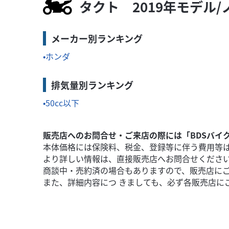
万円
本体価格:
タクト 2019年モデル
（税込）
ても全...
◆アピールポイント①街乗りからツーリングまで幅広
メーカー別ランキング
ホンダ
排気量別ランキング
50cc以下
販売店へのお問合せ・ご来店の際には「BDSバイ
本体価格には保険料、税金、登録等に伴う費用等
より詳しい情報は、直接販売店へお問合せくださ
商談中・売約済の場合もありますので、販売店に
また、詳細内容につ きましても、必ず各販売店に