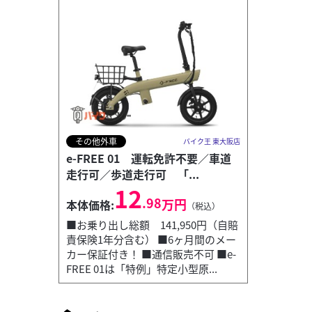
その他外車
バイク王 東大阪店
e-FREE 01 運転免許不要／車道
走行可／歩道走行可 「...
12
.98
万円
本体価格:
（税込）
■お乗り出し総額 141,950円（自賠
責保険1年分含む） ■6ヶ月間のメー
カー保証付き！ ■通信販売不可 ■e-
カワサキ
バイク王 東大阪店
FREE 01は「特例」特定小型原...
Z900RS 50th Anniversary 2022年モ...
154
.80