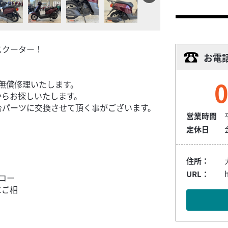
スクーター！
お電
0
無償修理いたします。
からお探しいたします。
合パーツに交換させて頂く事がございます。
営業時間
定休日
住所：
URL：
コー
にご相