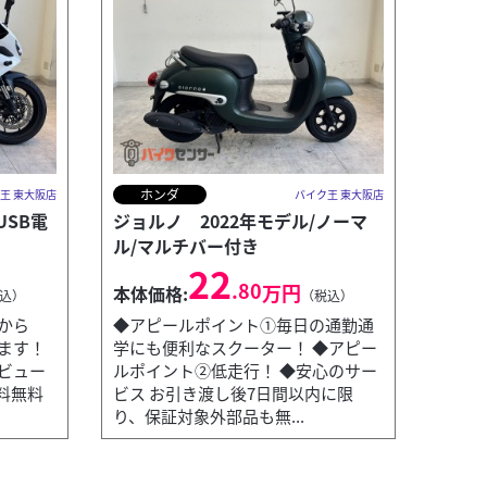
ホンダ
王 東大阪店
バイク王 東大阪店
USB電
ジョルノ 2022年モデル/ノーマ
ル/マルチバー付き
22
.80
万円
本体価格:
込）
（税込）
から
◆アピールポイント①毎日の通勤通
ます！
学にも便利なスクーター！ ◆アピー
ビュー
ルポイント②低走行！ ◆安心のサー
送料無料
ビス お引き渡し後7日間以内に限
り、保証対象外部品も無...