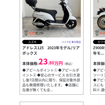
スズキ
カワ
バイク王 東大阪店
アドレス125 2023年モデル/リア
Z900R
ボックス
年モ...
23
.80
万円
本体価格:
本体価
（税込）
◆アピールポイント① ◆アピールポ
◆アピ
イント② ◆安心のサービス お引き渡
ツーリ
し後7日間以内に限り、保証対象外部
◆アピ
品も無償修理いたします。 ◆店舗に
スにも！
在庫が無くても全...
料※ 通