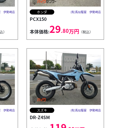
ホンダ
屋 伊勢崎店
(有)馬似駆屋 伊勢崎店
PCX150
29
.80
万円
本体価格:
込）
（税込）
スズキ
屋 伊勢崎店
(有)馬似駆屋 伊勢崎店
DR‑Z4SM
119