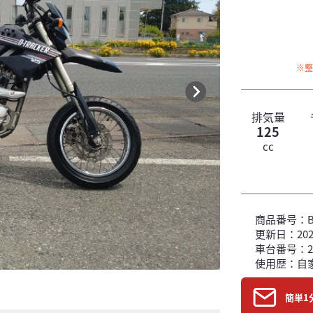
※
排気量
125
cc
商品番号：B6
更新日：2026
車台番号：2
使用歴：自
2010年モデル！
簡単1