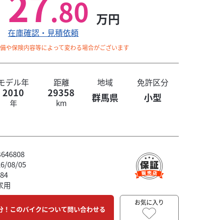
27
.80
万円
在庫確認・見積依頼
整備や保険内容等によって変わる場合がございます
モデル年
距離
地域
免許区分
2010
29358
群馬県
小型
年
km
46808
/08/05
84
家用
お気に入り
分！このバイクについて問い合わせる