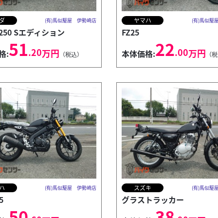
ダ
ヤマハ
(有)馬似駆屋 伊勢崎店
(有)馬似駆
250 Sエディション
FZ25
51
22
.20
.00
万円
万円
格:
本体価格:
（税込）
（税
ハ
スズキ
(有)馬似駆屋 伊勢崎店
(有)馬似駆
5
グラストラッカー
50
38