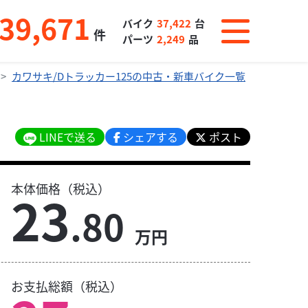
39,671
バイク
37,422
台
件
パーツ
2,249
品
カワサキ/Dトラッカー125の中古・新車バイク一覧
LINEで送る
シェアする
ポスト
本体価格（税込）
23
.80
万円
お支払総額（税込）