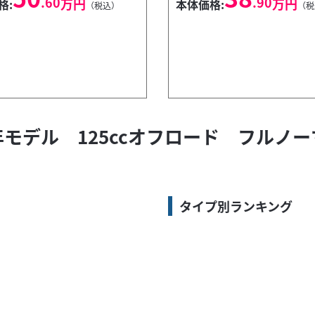
.60
.90
万円
万円
格:
本体価格:
（税込）
（税
0年モデル 125ccオフロード フル
タイプ別ランキング