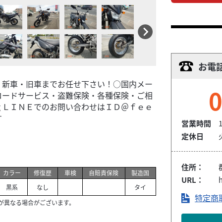
お電
・新車・旧車までお任せ下さい！○国内メー
0
ロードサービス・盗難保険・各種保険・ご相
ｇＬＩＮＥでのお問い合わせはＩＤ＠ｆｅｅ
す
営業時間
1
定休日
住所：
カラー
修復歴
車検
自賠責保険
製造国
URL：
h
黒系
なし
タイ
特定商
が異なる場合がございます。