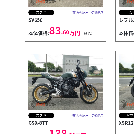
スズキ
ホン
(有)馬似駆屋 伊勢崎店
SV650
レブル
83
.60
万円
本体価格:
本体価
（税込）
スズキ
ヤマ
(有)馬似駆屋 伊勢崎店
GSX-8TT
XSR12
138