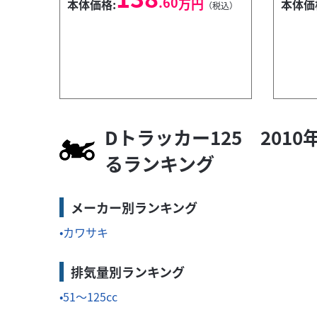
.60
万円
本体価格:
本体価
（税込）
Dトラッカー125 201
るランキング
ホンダ
(有)馬似駆屋 伊勢崎店
レブル250 Sエディション
51
メーカー別ランキング
.20
万円
本体価格:
（税込）
カワサキ
排気量別ランキング
51～125cc