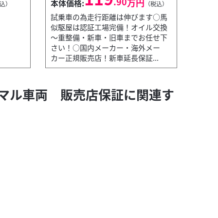
.90
万円
本体価格:
込）
（税込）
試乗車の為走行距離は伸びます○馬
似駆屋は認証工場完備！オイル交換
～重整備・新車・旧車までお任せ下
さい！○国内メーカー・海外メー
カー正規販売店！新車延長保証...
ノーマル車両 販売店保証に関連す
(有)馬似駆屋 伊勢崎店
F
本