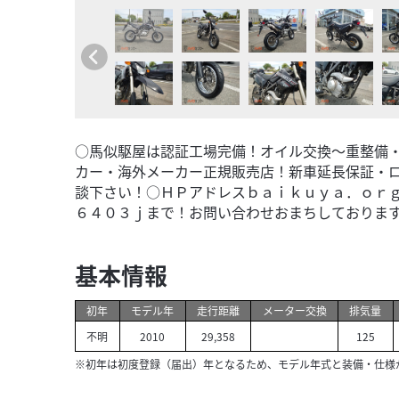
○馬似駆屋は認証工場完備！オイル交換～重整備
カー・海外メーカー正規販売店！新車延長保証・
談下さい！○ＨＰアドレスｂａｉｋｕｙａ．ｏｒ
６４０３ｊまで！お問い合わせおまちしておりま
基本情報
初年
モデル年
走行距離
メーター交換
排気量
不明
2010
29,358
125
※初年は初度登録（届出）年となるため、モデル年式と装備・仕様