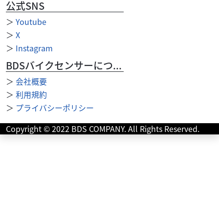
公式SNS
＞
Youtube
＞
X
＞
Instagram
BDSバイクセンサーについて
＞
会社概要
＞
利用規約
＞
プライバシーポリシー
ヤマハ
バイクのアオヤマ 三島店
Copyright © 2022 BDS COMPANY. All Rights Reserved.
シグナス125X ABS ディープパープリッシュブルーメ
タリ...
37
.40
万円
本体価格:
（税込）
シグナスX ディープパープリッシュブルーメタリックC入
荷いたしました！☆ 当店の掲載車両をご覧頂きありがとう
ございます☆ 車両の販売、修理、車...