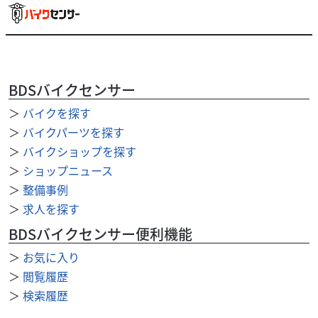
BDSバイクセンサー
＞
バイクを探す
ホンダ
バイクのアオヤマ 三島店
＞
バイクパーツを探す
PCX125 走行距離2398㎞ リアボックス JF56
＞
バイクショップを探す
29
＞
ショップニュース
.70
万円
本体価格:
（税込）
＞
整備事例
PCX125 ポセイドンブラックメタリック入荷しました！ 当
＞
求人を探す
店の掲載車両をご覧頂きありがとうございます☆ 車両の販
売、修理、車検、点検整備等 ...
BDSバイクセンサー便利機能
＞
お気に入り
＞
閲覧履歴
＞
検索履歴