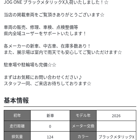
JOG ONE ブラックメタリックX入荷いたしました！☆
当店の掲載車両をご覧頂きありがとうございます☆
車両の販売、修理、車検、点検整備等
県内全域ユーザーをサポートいたします！
各メーカーの新車、中古車、在庫多数あり！
また、展示場は室内で雨天でも安心してご覧いただけます☆
駐車場や駐輪場も完備☆☆
まずはお気軽にお問い合わせください♪
スタッフ一同、ご来店お待ちしております☆
基本情報
初年
モデル年
新車
2026
走行距離
メーター交換
0
排気量
カラー
124
ブラックメタリックX