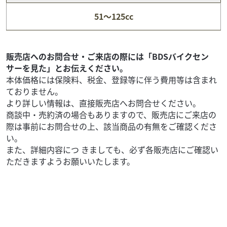
ダンク 走行距離9110㎞ AF78 50㏄ 通勤通学 デ
51～125cc
リ...
19
.80
万円
本体価格:
（税込）
ダンク マットブラック入荷しました！ 当店の掲載車両を
販売店へのお問合せ・ご来店の際には「BDSバイクセン
ご覧頂きありがとうございます☆ 車両の販売、修理、車
サーを見た」とお伝えください。
検、点検整備等 県内全域ユーザーを...
本体価格には保険料、税金、登録等に伴う費用等は含まれ
ておりません。
より詳しい情報は、直接販売店へお問合せください。
商談中・売約済の場合もありますので、販売店にご来店の
際は事前にお問合せの上、該当商品の有無をご確認くださ
い。
また、詳細内容につ きましても、必ず各販売店にご確認い
ただきますようお願いいたします。