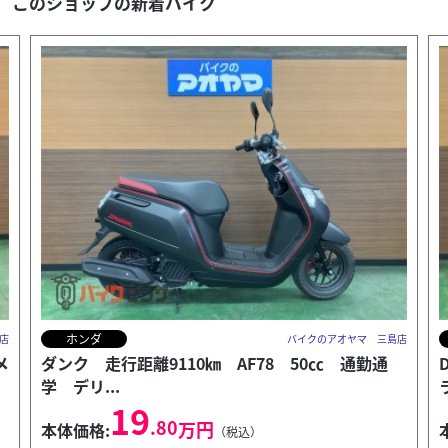
このショップの新着バイク
ホンダ
店
バイクのアオヤマ 三島店
DAX125 2026年モデル パールシャイニングブ
ラック ...
49
.56
万円
本体価格:
（税込）