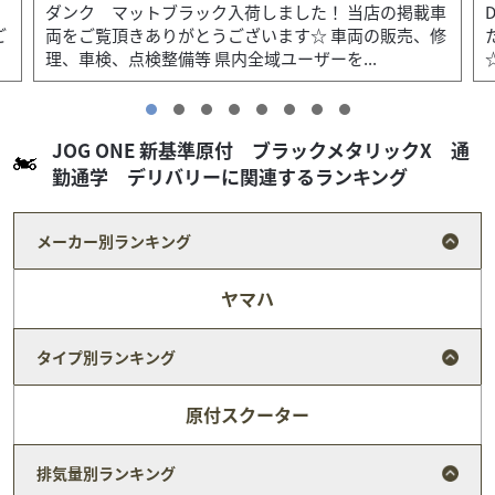
車
DAX125 パールシャイニングブラック入荷しまし
修
た！ 当店の掲載車両をご覧頂きありがとうございます
☆ 車両の販売、修理、車検、点検整備等 ...
JOG ONE 新基準原付 ブラックメタリックX 通
勤通学 デリバリーに関連するランキング
メーカー別ランキング
ヤマハ
タイプ別ランキング
原付スクーター
排気量別ランキング
ホンダ
バイクのアオヤマ 三島店