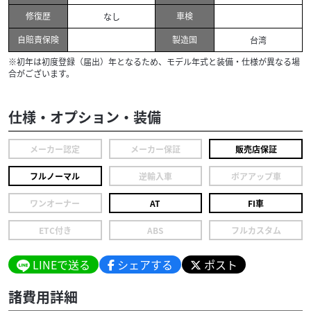
修復歴
車検
なし
自賠責保険
製造国
台湾
※初年は初度登録（届出）年となるため、モデル年式と装備・仕様が異なる場
合がございます。
仕様・オプション・装備
メーカー認定
メーカー保証
販売店保証
フルノーマル
逆輸入車
ボアアップ車
ワンオーナー
AT
FI車
ETC付き
ABS
フルカスタム
LINEで送る
シェアする
ポスト
諸費用詳細