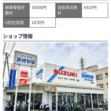
納車整備手
16500円
自賠責保険
6910円
数料
料
G防犯登録
1870円
ショップ情報