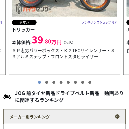
ヤマハ
プ ガオ
メンテナンスショップ ガオ
JOG ONE
25
.96
万円
本体価格:
（税込）
・Ｓ
在庫ありますので即納可能です
JOG 前タイヤ新品ドライブベルト新品 動画あり
に関連するランキング
メーカー別ランキング