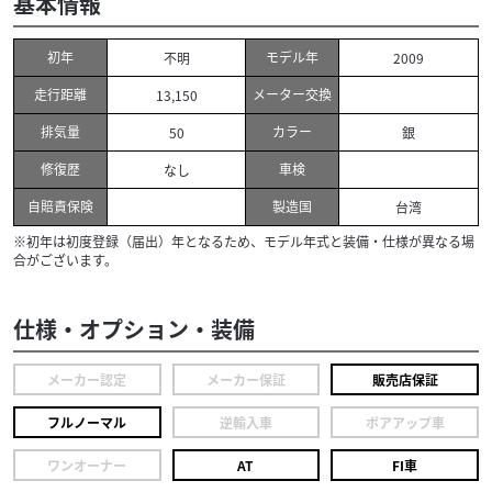
基本情報
初年
モデル年
不明
2009
走行距離
メーター交換
13,150
排気量
カラー
50
銀
修復歴
車検
なし
自賠責保険
製造国
台湾
※初年は初度登録（届出）年となるため、モデル年式と装備・仕様が異なる場
合がございます。
仕様・オプション・装備
メーカー認定
メーカー保証
販売店保証
フルノーマル
逆輸入車
ボアアップ車
ワンオーナー
AT
FI車