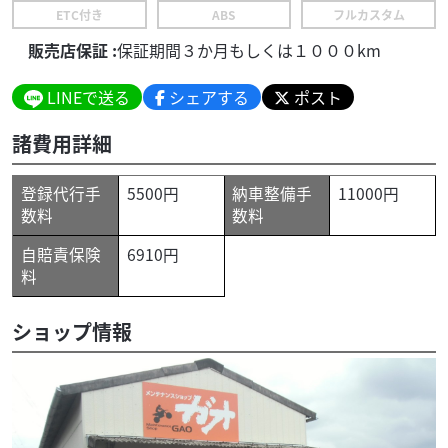
ETC付き
ABS
フルカスタム
販売店保証 :
保証期間３か月もしくは１０００km
LINEで送る
シェアする
ポスト
諸費用詳細
登録代行手
5500円
納車整備手
11000円
数料
数料
自賠責保険
6910円
料
ショップ情報