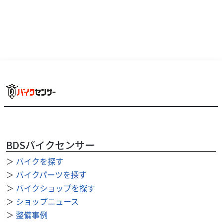
ヤマハ
メンテナンスショップ ガオ
セロー225WE DG08J 動画あり
BDSバイクセンサー
42
.80
万円
＞
バイクを探す
本体価格:
（税込）
＞
バイクパーツを探す
アルミリアキャリア付き・リアサスオーバーホール済み・
スイングアーム／リンクグリスアップ済み・キャブレター
＞
バイクショップを探す
オーバーホール済み・前後ブレーキパッド新品交換済み
＞
ショップニュース
＞
整備事例