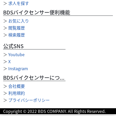
＞
求人を探す
BDSバイクセンサー便利機能
＞
お気に入り
＞
閲覧履歴
＞
検索履歴
公式SNS
＞
Youtube
＞
X
＞
Instagram
BDSバイクセンサーについて
＞
会社概要
ホンダ
メンテナンスショップ ガオ
DIO110 JF58 キック標準装備
＞
利用規約
16
＞
プライバシーポリシー
.80
万円
本体価格:
（税込）
Copyright © 2022 BDS COMPANY. All Rights Reserved.
ＪＦ５８ アイドリングストップ付き車・キック標準装備