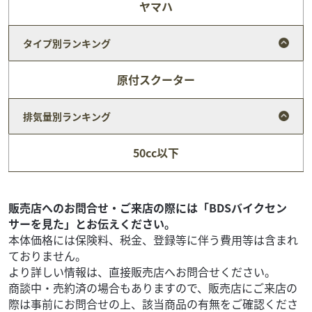
ヤマハ
タイプ別ランキング
原付スクーター
排気量別ランキング
ヤマハ
メンテナンスショップ ガオ
トリッカー
50cc以下
39
.80
万円
本体価格:
（税込）
ＳＰ忠男パワーボックス・Ｋ２TECサイレンサー・Ｓ３ア
ルミステップ・フロントスタビライザー
販売店へのお問合せ・ご来店の際には「BDSバイクセン
サーを見た」とお伝えください。
本体価格には保険料、税金、登録等に伴う費用等は含まれ
ておりません。
より詳しい情報は、直接販売店へお問合せください。
商談中・売約済の場合もありますので、販売店にご来店の
際は事前にお問合せの上、該当商品の有無をご確認くださ