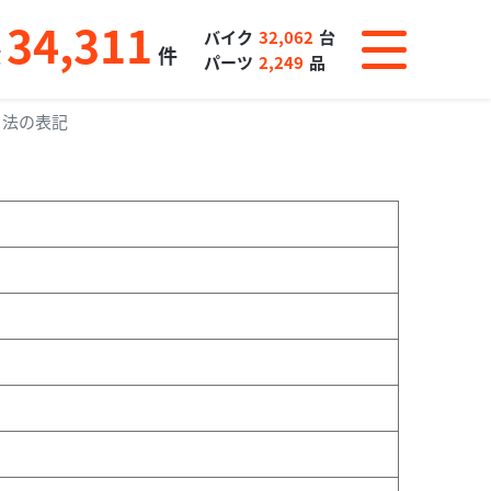
34,311
バイク
32,062
台
数
件
パーツ
2,249
品
引法の表記