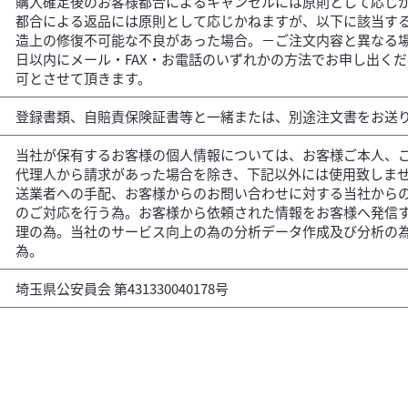
購入確定後のお客様都合によるキャンセルには原則として応じ
都合による返品には原則として応じかねますが、以下に該当する
造上の修復不可能な不良があった場合。－ご注文内容と異なる
日以内にメール・FAX・お電話のいずれかの方法でお申し出く
可とさせて頂きます。
登録書類、自賠責保険証書等と一緒または、別途注文書をお送
当社が保有するお客様の個人情報については、お客様ご本人、
代理人から請求があった場合を除き、下記以外には使用致しませ
送業者への手配、お客様からのお問い合わせに対する当社から
のご対応を行う為。お客様から依頼された情報をお客様へ発信
理の為。当社のサービス向上の為の分析データ作成及び分析の
為。
埼玉県公安員会 第431330040178号