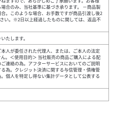
かねますので、あらかじめご了承願います。お客様
場合のみ、当社基準に基づき承ります。 －商品製
場合。このような場合、お手数ですが商品引渡し後2
ださい。※2日以上経過したものに関しては、返品不
りいたします。
ご本人が委任された代理人、または、ご本人の法定
ん。＜使用目的＞ 当社販売の商品ご購入による配
のご連絡の為。アフターサービスにおいてのご説明
する為。クレジット決済に関する与信管理・債権管
為。個人を特定し得ない集計データとして公表する