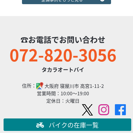
☎お電話でお問い合わせ
ヤマハ
タカラオートバイ
JOG AY01 バッテリー・オイル新品
072-820-3056
18
.00
万円
本体価格:
（税込）
『タカラオートバイ』では丁寧・親切な説明を心掛け、お
タカラオートバイ
客様のバイクライフをサポートいたします！！ 乗り換え応
援！買い取りもお任せ下さい♪ 他店でご購入さ...
住所：
大阪府
寝屋川市
高宮1-11-2
2024/06/28
タカラオートバイ
◆修理◆2024/6/9◆PCX
営業時間：
10:00～19:00
お客様から冷却水が漏れてるので見てほしいと。
定休日：
火曜日
バイクの在庫一覧