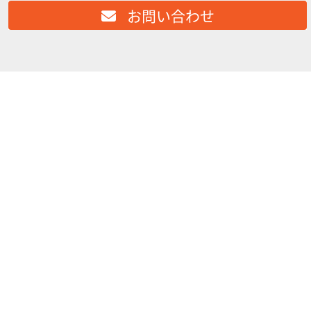
お問い合わせ
2024/06/28
タカラオートバイ
◆オイル交換◆2024/6/14◆XL1200X