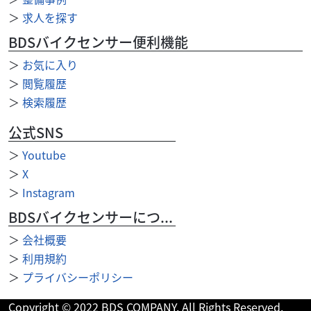
＞
求人を探す
BDSバイクセンサー便利機能
＞
お気に入り
＞
閲覧履歴
＞
検索履歴
公式SNS
2024/06/28
タカラオートバイ
◆車検◆2024/5/10◆V-MAX
＞
Youtube
＞
X
＞
Instagram
BDSバイクセンサーについて
＞
会社概要
＞
利用規約
＞
プライバシーポリシー
Copyright © 2022 BDS COMPANY. All Rights Reserved.