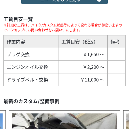
AXISトリート バッテリー・オイル新品
21
.00
万円
本体価格:
（税込）
工賃目安一覧
『タカラオートバイ』では丁寧・親切な説明を心掛け、お
※詳細な工賃は、バイク/カスタム状態等によって変わる場合が御座いますの
客様のバイクライフをサポートいたします！！ 乗り換え応
で、ショップにお問い合わせをお願いいたします。
援！買い取りもお任せ下さい♪ 他店でご購入さ...
作業内容
工賃目安（税込）
備考
プラグ交換
￥1,650 ～
エンジンオイル交換
￥2,200 ～
ドライブベルト交換
￥11,000 ～
2024/06/28
タカラオートバイ
新車ラッシュ！！
最新のカスタム/整備事例