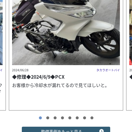
ホンダ
タカラオートバイ
ジョルノ AF77 バッテリー・オイル新品
20
.50
万円
本体価格:
（税込）
『タカラオートバイ』では丁寧・親切な説明を心掛け、お
客様のバイクライフをサポートいたします！！ 乗り換え応
援！買い取りもお任せ下さい♪ 他店でご購入さ...
バイ
2024/06/28
タカラオートバイ
2024/06/28
タカラオートバイ
◆オイル交換◆2024/6/14◆XL1200X
見えやすくなりました！
整備事例をもっと見る