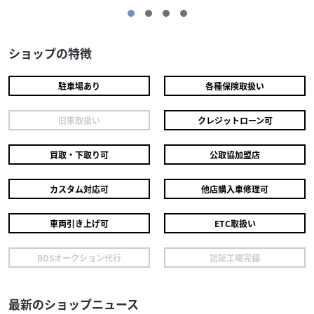
ショップの特徴
駐車場あり
各種保険取扱い
旧車取扱い
クレジットローン可
買取・下取り可
公取協加盟店
カスタム対応可
他店購入車修理可
車両引き上げ可
ETC取扱い
ヤマハ
タカラオートバイ
BDSオークション代行
認証工場完備
JOG125 低走行＆程度良好
25
.50
万円
本体価格:
（税込）
最新のショップニュース