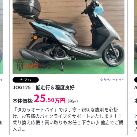
ヤマハ
イ
タカラオートバイ
AXISトリート バッテリー・オイル新品
21
.00
万円
本体価格:
（税込）
『タカラオートバイ』では丁寧・親切な説明を心掛
！
け、お客様のバイクライフをサポートいたします！！
購
乗り換え応援！買い取りもお任せ下さい♪ 他店でご購
入さ...
入