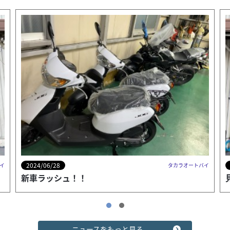
『タカラオートバイ』では丁寧・親切な説明を心掛け、お
客様のバイクライフをサポートいたします！！ 乗り換え応
援！買い取りもお任せ下さい♪ 他店でご購入さ...
2024/06/28
イ
タカラオートバイ
見えやすくなりました！
ヤマハ
タカラオートバイ
ニュースをもっと見る