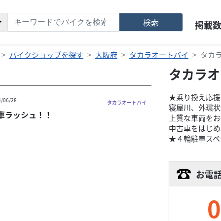
検索
掲載
バイクショップを探す
大阪府
タカラオートバイ
タカ
タカラオ
★乗り換え応援
4/06/28
タカラオートバイ
寝屋川、外環状
車ラッシュ！！
上質な車両をお
中古車をはじめ
★４輪駐車スペ
お電
0