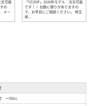
 注文可能
「YZ250F」2026年モデル 注文可能
ますの
です！！ 台数に限りがありますの
。 メー
で、お早目にご相談ください。 埼玉
県...
2025/12/26
有限会社モトショップ鷹
ヤマハ Y
にご相談ください。 メーカー希...
YAMAHA
考
 ～50cc