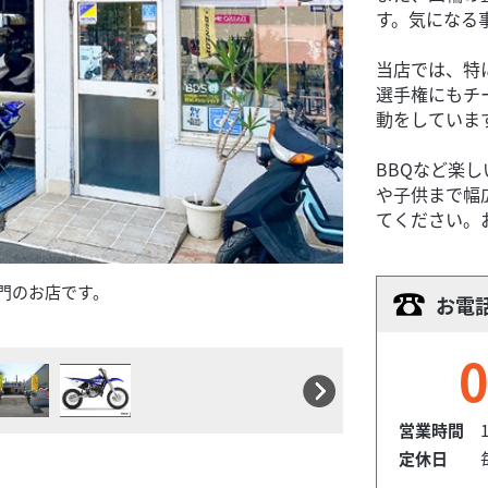
す。気になる
当店では、特
選手権にもチ
動をしていま
BBQなど楽
や子供まで幅
てください。
門のお店です。
オフロード、レー
お電
く展開しています
0
営業時間
1
定休日