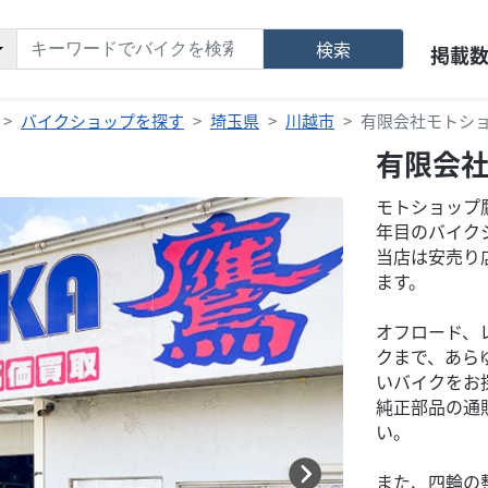
検索
掲載
バイクショップを探す
埼玉県
川越市
有限会社モトシ
有限会
モトショップ
年目のバイク
当店は安売り
ます。
オフロード、
クまで、あら
いバイクをお
純正部品の通
い。
また、四輪の