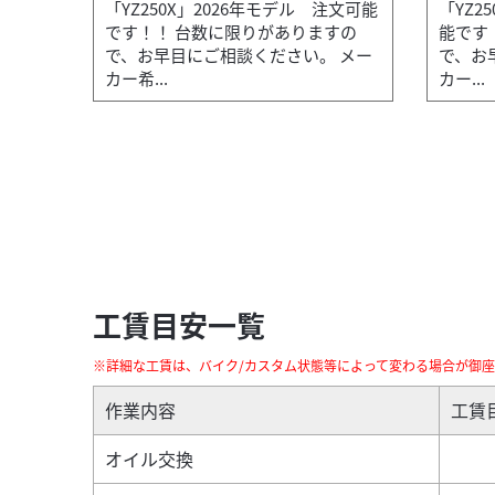
「YZ250X」2026年モデル 注文可能
「YZ2
です！！ 台数に限りがありますの
能です
で、お早目にご相談ください。 メー
で、お
カー希...
カー...
2025/12/26
会社モトショップ鷹
ヤマハ YZ450F 2026年モデル ご予約受
YAMAHAのオフロード競技用モデル「YZ450F
工賃目安一覧
※詳細な工賃は、バイク/カスタム状態等によって変わる場合が御
作業内容
工賃
オイル交換