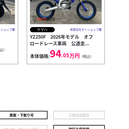
ヤマハ
トショップ鷹
有限会社モトショップ鷹
YZ250F 2026年モデル オフ
ロードレース車両 公道走...
94
込）
.05
万円
本体価格:
（税込）
買取・下取り可
公取協加盟店