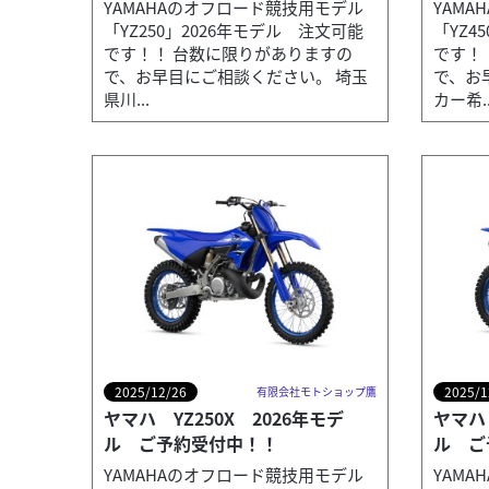
YAMAHAのオフロード競技用モデル
YAM
「YZ250」2026年モデル 注文可能
「YZ4
です！！ 台数に限りがありますの
です！
で、お早目にご相談ください。 埼玉
で、お
県川...
カー希..
2025/12/26
2025/1
有限会社モトショップ鷹
ヤマハ YZ250X 2026年モデ
ヤマハ 
ル ご予約受付中！！
ル ご
YAMAHAのオフロード競技用モデル
YAM