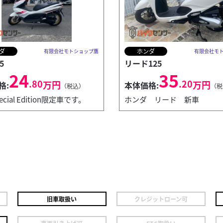
ダ
ホンダ
有限会社モトショップ鷹
有限会社モ
5
リード125
24
35
.80
.20
万円
万円
格:
本体価格:
（税込）
（税
pecial Edition限定車です。
ホンダ リード 新車
旧車取扱い
クレジットローン可