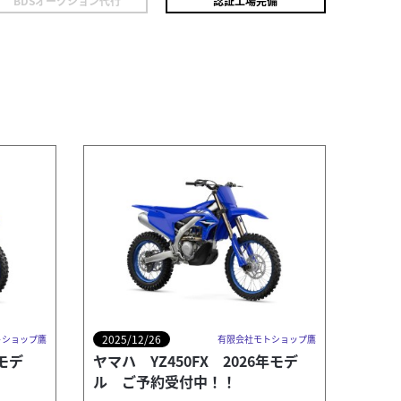
BDSオークション代行
認証工場完備
ホンダ
有限会社モトショップ鷹
リード125
本体価格:
2025/12/26
トショップ鷹
有限会社モトショップ鷹
年モデ
ヤマハ YZ450FX 2026年モデ
ホンダ リ
ル ご予約受付中！！