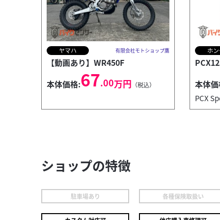
ヤマハ
ホン
有限会社モトショップ鷹
【動画あり】WR450F
PCX12
67
.00
万円
本体価格:
本体価
（税込）
PCX S
ショップの特徴
駐車場あり
各種保険取扱い