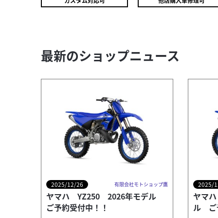
カスタム対応可
他店購入車修理可
最新のショップニュース
ホンダ
会社モトショップ鷹
PCX125
24
.80
万円
本体価格:
（税込）
2025/12/26
2025/1
有限会社モトショップ鷹
ヤマハ YZ250 2026年モデル
ヤマハ 
PCX Special Edition限定車です。
ご予約受付中！！
ル ご