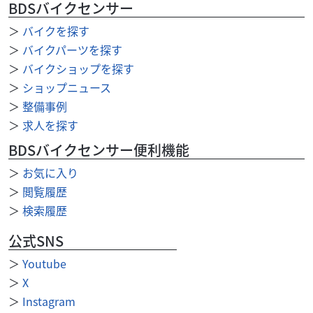
25,000
BDSバイクセンサー
円
本体価格:
（税込）
＞
バイクを探す
当時ゴールドモンキー純正ブランクキー未開封新品タイプ
1 キー番号がAまたはBに適合 使えるキーあれば無料で削
＞
バイクパーツを探す
ることもできます 在庫限り
＞
バイクショップを探す
＞
ショップニュース
＞
整備事例
＞
求人を探す
BDSバイクセンサー便利機能
＞
お気に入り
＞
閲覧履歴
＞
検索履歴
公式SNS
＞
Youtube
＞
X
＞
Instagram