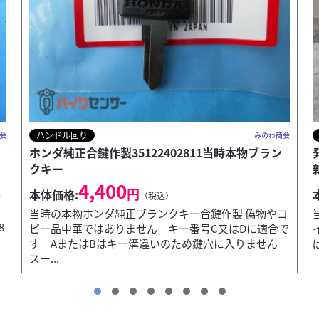
ハンドル回り
商会
みのわ商会
ン
発掘 ゴールドモンキー純正ブランクキー未開封
新品タイプ1
25,000
円
本体価格:
（税込）
コ
当時ゴールドモンキー純正ブランクキー未開封新品タ
で
イプ1 キー番号がAまたはBに適合 使えるキーあれ
ん
ば無料で削ることもできます 在庫限り