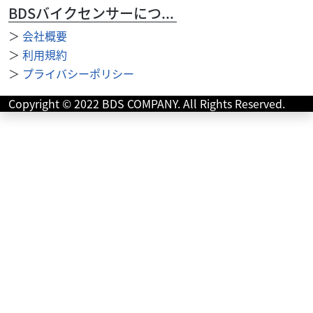
BDSバイクセンサーについて
電装系
みのわ商会
タクト、ジョルノ、ダンク、PCX125、PCX150ホンダ
＞
会社概要
純...
＞
利用規約
5,500
円
＞
プライバシーポリシー
本体価格:
（税込）
ホンダ純正ブランクキー使ってホンダ純正合鍵作製 タク
Copyright © 2022 BDS COMPANY. All Rights Reserved.
ト、ダンク、ジョルノ、PCX125、PCX150 電話ではなく
メール問い合わせクリックしてバイク名、...