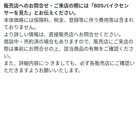
販売店へのお問合せ・ご来店の際には「BDSバイクセン
サーを見た」とお伝えください。
本体価格には保険料、税金、登録等に伴う費用等は含まれ
ておりません。
より詳しい情報は、直接販売店へお問合せください。
商談中・売約済の場合もありますので、販売店にご来店の
際は事前にお問合せの上、該当商品の有無をご確認くださ
い。
また、詳細内容につ きましても、必ず各販売店にご確認い
ただきますようお願いいたします。
ハンドル回り
みのわ商会
ホンダ純正合鍵作製35122402811当時本物ブランク
キー
4,400
円
本体価格:
（税込）
当時の本物ホンダ純正ブランクキー合鍵作製 偽物やコピー
品中華ではありません キー番号C又はDに適合です Aま