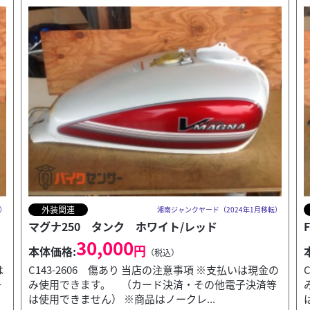
外装関連
転）
湘南ジャンクヤード（2024年1月移転）
FTR223 タンク ブラック
35,000
円
本体価格:
（税込）
の
C142-2606 傷あり 当店の注意事項 ※支払いは現金の
等
み使用できます。 （カード決済・その他電子決済等
は使用できません） ※商品はノークレ...