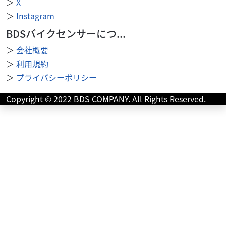
＞
X
＞
Instagram
外装関連
湘南ジャンクヤード（2024年1月移転）
BDSバイクセンサーについて
FTR223 タンク ホワイト
35,000
＞
会社概要
円
本体価格:
（税込）
＞
利用規約
C141-2606 傷あり 当店の注意事項 ※支払いは現金のみ使
＞
プライバシーポリシー
用できます。 （カード決済・その他電子決済等は使用で
きません） ※商品はノークレ...
Copyright © 2022 BDS COMPANY. All Rights Reserved.