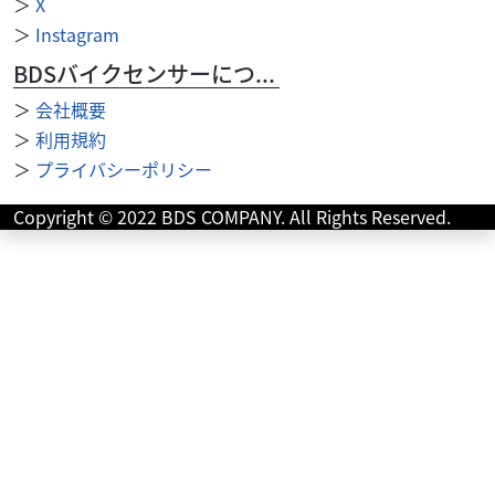
＞
X
＞
Instagram
外装関連
湘南ジャンクヤード（2024年1月移転）
BDSバイクセンサーについて
FTR223 タンク ホワイト
35,000
＞
会社概要
円
本体価格:
（税込）
＞
利用規約
C141-2606 傷あり 当店の注意事項 ※支払いは現金のみ使
＞
プライバシーポリシー
用できます。 （カード決済・その他電子決済等は使用で
きません） ※商品はノークレ...
Copyright © 2022 BDS COMPANY. All Rights Reserved.