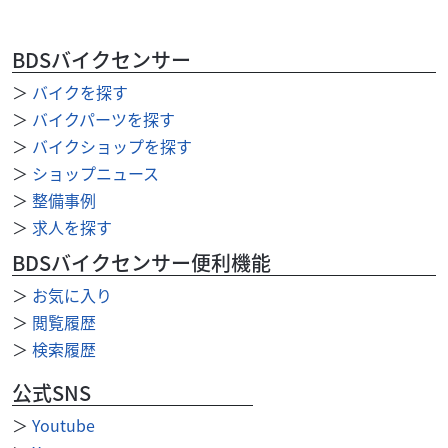
FTR223 タンク ブラック
35,000
円
本体価格:
（税込）
BDSバイクセンサー
C142-2606 傷あり 当店の注意事項 ※支払いは現金のみ使
用できます。 （カード決済・その他電子決済等は使用で
＞
バイクを探す
きません） ※商品はノークレ...
＞
バイクパーツを探す
＞
バイクショップを探す
＞
ショップニュース
＞
整備事例
＞
求人を探す
BDSバイクセンサー便利機能
＞
お気に入り
＞
閲覧履歴
＞
検索履歴
公式SNS
＞
Youtube