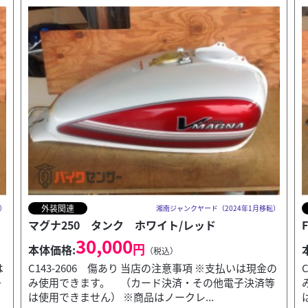
外装関連
転）
湘南ジャンクヤード（2024年1月移転）
FTR223 タンク ブラック
35,000
円
本体価格:
（税込）
の
C142-2606 傷あり 当店の注意事項 ※支払いは現金の
等
み使用できます。 （カード決済・その他電子決済等
は使用できません） ※商品はノークレ...