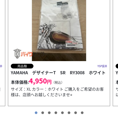
用品類
P袋井
YSP袋井
イト
YAMAHA デザイナーT SR RY3008 ブラック
4,950
円
本体価格:
（税込）
客
サイズ：M カラー：ブラック ご購入をご希望のお客様
は、店頭へお越しくださいませ⭐︎