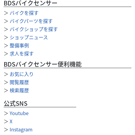
BDSバイクセンサー
店頭へお越しくださいませ⭐︎
＞
バイクを探す
＞
バイクパーツを探す
＞
バイクショップを探す
＞
ショップニュース
＞
整備事例
＞
求人を探す
BDSバイクセンサー便利機能
＞
お気に入り
＞
閲覧履歴
＞
検索履歴
公式SNS
＞
Youtube
＞
X
用品類
YSP袋井
YAMAHA SRデザインTシャツ RY3017 ネイビー
＞
Instagram