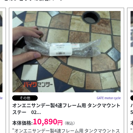
その他
cle
GATE motor cycle
ト
ハーレー純正ドッキングハードウエアキット
52300239
11,680
円
本体価格:
（税込）
ス
"ハーレー純正ドッキングハードウエアキットです