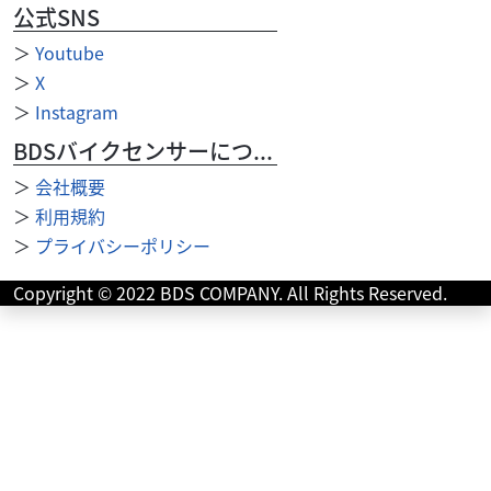
公式SNS
＞
Youtube
＞
X
＞
Instagram
その他
GATE motor cycle
BDSバイクセンサーについて
V-TWIN製Knuriデザイン トランスミッションディッ
プ...
＞
会社概要
2,150
＞
利用規約
円
本体価格:
（税込）
＞
プライバシーポリシー
"V-TWIN製Knuriデザイン トランスミッションディップス
ティックです 【適合車種】 2006-2017 ダイナ"
Copyright © 2022 BDS COMPANY. All Rights Reserved.