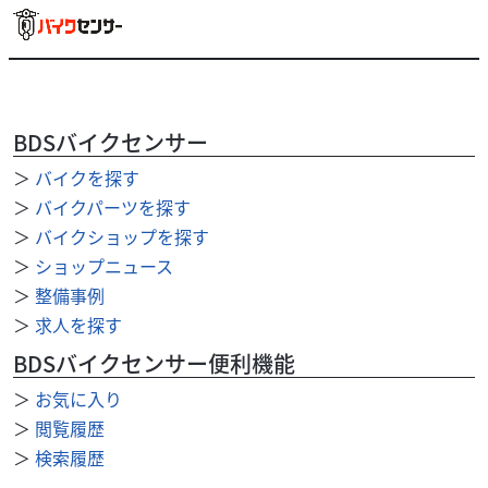
その他
GATE motor cycle
ハーレー純正ドッキングハードウエアキット
52300239
11,680
BDSバイクセンサー
円
本体価格:
（税込）
＞
バイクを探す
"ハーレー純正ドッキングハードウエアキットです 【適合車
種】 主に2013年〜2017年のFXSB、FXSBSE、FXSEです"
＞
バイクパーツを探す
＞
バイクショップを探す
＞
ショップニュース
＞
整備事例
＞
求人を探す
BDSバイクセンサー便利機能
＞
お気に入り
＞
閲覧履歴
＞
検索履歴