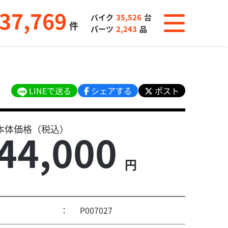
37,769
バイク
35,526
台
件
パーツ
2,243
品
LINEで送る
シェアする
ポスト
本体価格（税込）
44,000
円
：
P007027