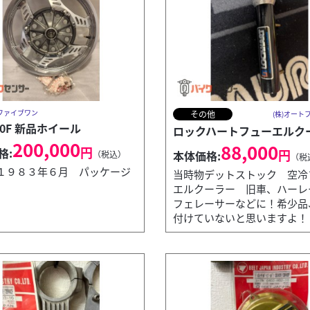
トファイブワン
その他
(株)オート
50F 新品ホイール
ロックハートフューエルク
200,000
88,000
円
格:
円
本体価格:
（税込）
（税
１９８３年６月 パッケージ
当時物デットストック 空冷
エルクーラー 旧車、ハーレ
フェレーサーなどに！希少品
付けていないと思いますよ！