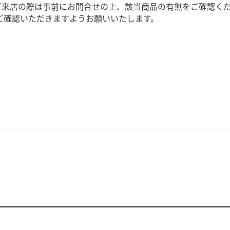
製造年１９８３年６月 パッケージ無
ご来店の際は事前にお問合せの上、該当商品の有無をご確認く
ご確認いただきますようお願いいたします。