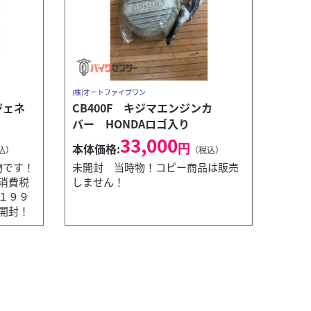
(株)オートファイブワン
Tジェネ
CB400F キジマエンジンカ
バー HONDAロゴ入り
33,000
円
本体価格:
込）
（税込）
物です！
未開封 当時物！コピー商品は販売
消費税
しません！
１９９
開封！