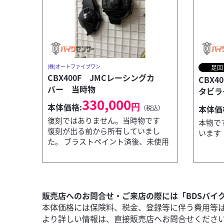
(株)オートファイブワン
足回
CBX400F JMCレーシングカ
CBX4
バー 当時物
タビラ
330,000
円
本体価格:
本体価
（税込）
復刻ではありません。当時物です
本物で
復刻が出る前から所有していまし
います
た。 ブラストペイント済後、未使用
販売店へのお問合せ・ご来店の際には「BDSバイ
本体価格には保険料、税金、登録等に伴う費用等
より詳しい情報は、直接販売店へお問合せくださ