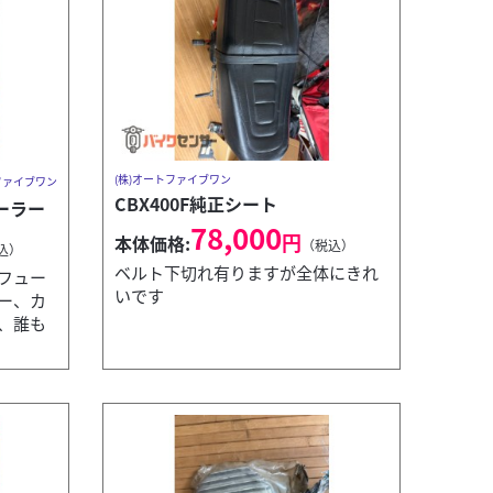
(株)オートファイブワン
ファイブワン
CBX400F純正シート
ーラー
78,000
円
本体価格:
（税込）
込）
ベルト下切れ有りますが全体にきれ
フュー
いです
ー、カ
、誰も