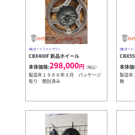
(株)オートファイブワン
(株)オー
CBX400F 新品ホイール
CBX5
298,000
円
本体価格:
本体価
（税込）
製造年１９８６年３月 パッケージ
製造年
有り 開封済み
無