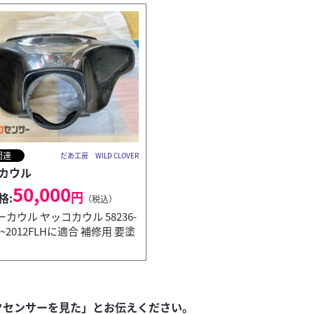
関連
だあ工房 WILD CLOVER
カウル
50,000
円
格:
（税込）
カウル ヤッコカウル 58236-
06~2012FLHに適合 補修用 要塗
クセンサーを見た」とお伝えください。