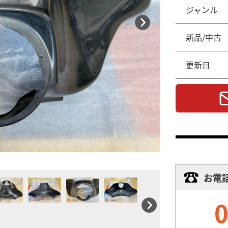
ジャンル
新品/中古
更新日
お電
0