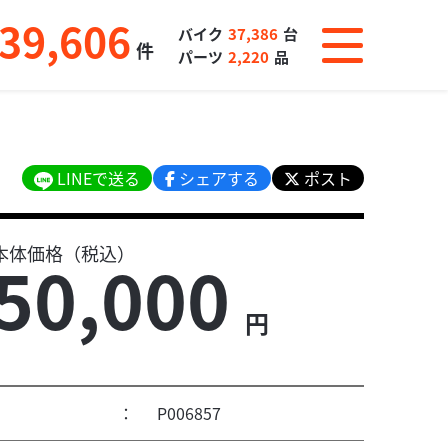
39,606
バイク
37,386
台
件
パーツ
2,220
品
LINEで送る
シェアする
ポスト
本体価格（税込）
50,000
円
：
P006857