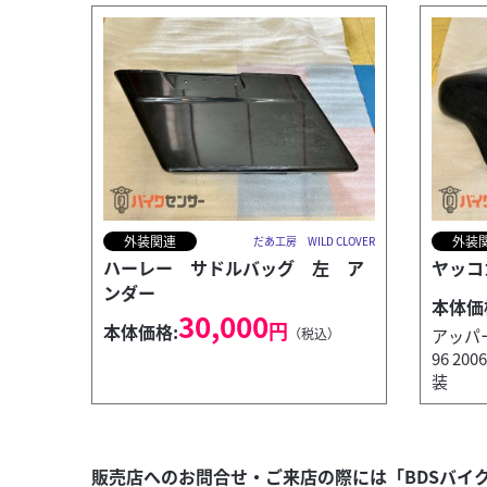
外装関連
外装
だあ工房 WILD CLOVER
ハーレー サドルバッグ 左 ア
ヤッコ
ンダー
本体価
30,000
円
本体価格:
（税込）
アッパー
96 20
装
販売店へのお問合せ・ご来店の際には「BDSバイ