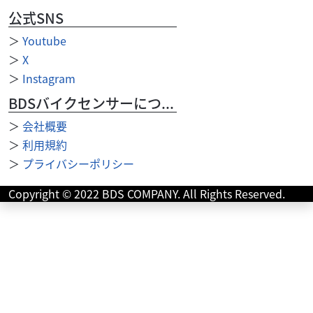
公式SNS
＞
Youtube
＞
X
＞
Instagram
BDSバイクセンサーについて
その他
カワサキプラザ横浜山下
GPZ900R Tシャツ
＞
会社概要
4,730
円
＞
利用規約
本体価格:
（税込）
＞
プライバシーポリシー
バイク史に刻まれた伝説、GPZ900Rをモチーフにした一
着！ 細部までこだわったデザインがヘリテージモデルの魅
Copyright © 2022 BDS COMPANY. All Rights Reserved.
力を際立たせ、 “since...