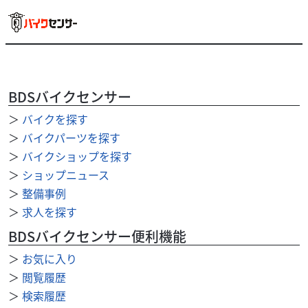
その他
カワサキプラザ横浜山下
GPZ900R Tシャツ
4,730
BDSバイクセンサー
円
本体価格:
（税込）
バイク史に刻まれた伝説、GPZ900Rをモチーフにした一
＞
バイクを探す
着！ 細部までこだわったデザインがヘリテージモデルの魅
＞
バイクパーツを探す
力を際立たせ、 “since...
＞
バイクショップを探す
＞
ショップニュース
＞
整備事例
＞
求人を探す
BDSバイクセンサー便利機能
＞
お気に入り
＞
閲覧履歴
＞
検索履歴