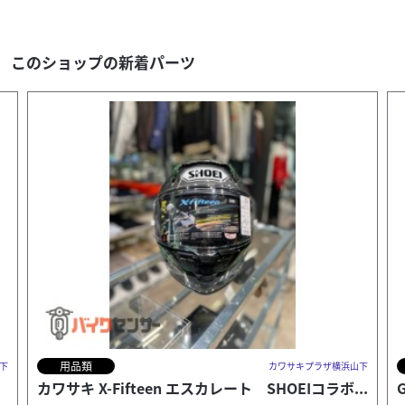
このショップの新着パーツ
その他
浜山下
カワサキプラザ横浜山下
..
GPZ900R Tシャツ