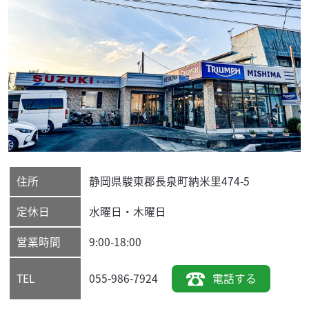
住所
静岡県
駿東郡長泉町
納米里474-5
定休日
水曜日・木曜日
営業時間
9:00-18:00
055-986-7924
電話する
TEL