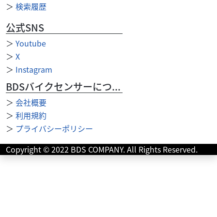
＞
検索履歴
公式SNS
その他
（有）テクニカルショップヤマモト
お財布
＞
Youtube
6,000
円
本体価格:
＞
X
（税込）
＞
Instagram
BDSバイクセンサーについて
＞
会社概要
＞
利用規約
＞
プライバシーポリシー
Copyright © 2022 BDS COMPANY. All Rights Reserved.