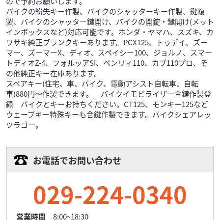
ので予約お願いします。
バイクの紛失キー作製、バイクのシャッターキー作製、鍵複
製、バイクのシャッター鍵開け、バイクの開錠・鍵開け(メット
インボックスなど)対応可能です。ホンダ・ヤマハ、スズキ、カ
ワサキ純正ブランクキーあります。PCX125、トゥデイ、ズー
マー、ズーマーX、ディオ、スペイシー100、ジョルノ、スマー
トディオZ-4、フォルッアSI、ベンリィ110、カブ110プロ、そ
の他純正キー在庫あります。
スペアキー(住宅、車、バイク、電動アシスト自転車、自転
車)880円～作製できます。 バイクイモビライザー合鍵作製登
録 バイクとキーお持ちください。CT125、モンキー125など
ウェーブキー特殊キーも合鍵作製できます。バイクシェアレッ
ツラゴー。
お電話でお問い合わせ
029-224-0340
営業時間
8:00~18:30