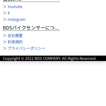
＞
Youtube
＞
X
＞
Instagram
BDSバイクセンサーについて
＞
会社概要
＞
利用規約
＞
プライバシーポリシー
Copyright © 2022 BDS COMPANY. All Rights Reserved.
ロイヤルエンフィールド
モトショップ クロニクル
ベア650
106
.81
万円
本体価格:
（税込）
ロイヤルエンフィールド千葉松戸”ＳＨＯＷＲＯＯＭ” 各種
試乗車のご用意がございますので、ぜひ見て触って乗ってご
体感ください！ ...