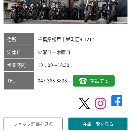
住所
千葉県
松戸市
栄町西4-1217
定休日
火曜日・木曜日
営業時間
10：00～18:30
047-363-3838
電話する
TEL
ショップ詳細を見る
在庫一覧を見る