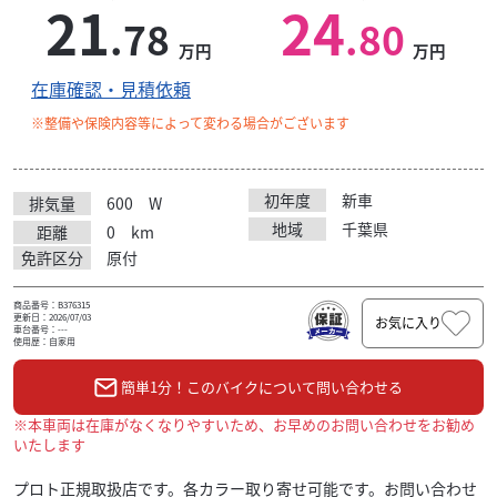
21
24
.78
.80
万円
万円
在庫確認・見積依頼
※整備や保険内容等によって変わる場合がございます
初年度
新車
排気量
600
W
地域
千葉県
距離
0
km
免許区分
原付
商品番号：B376315
更新日：2026/07/03
お気に入り
車台番号：---
使用歴：自家用
簡単1分！このバイクについて問い合わせる
※本車両は在庫がなくなりやすいため、お早めのお問い合わせをお勧め
いたします
プロト正規取扱店です。各カラー取り寄せ可能です。お問い合わせ