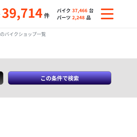
39,714
バイク
37,466
台
数
件
パーツ
2,248
品
可のバイクショップ一覧
この条件で検索