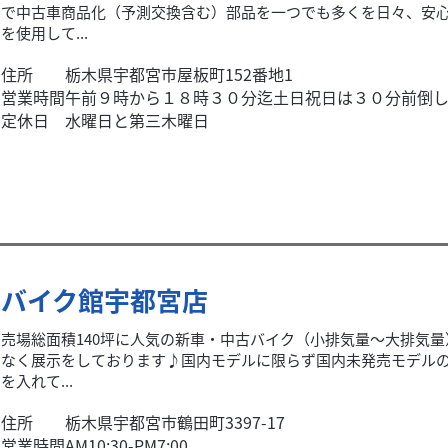
で中古車商品化（予測交換含む）部品を一つでも多くを日々、安
を使用して...
住所
栃木県宇都宮市屋板町152番地1
営業時間
午前９時から１８時３０分迄土日祝日は３０分前倒
定休日
水曜日と第三木曜日
バイク館宇都宮店
売場総面積140坪に人気の新車・中古バイク（小排気量～大排気
なく展示をしております♪国内モデルに限らず国内未発売モデル
を入れて...
住所
栃木県宇都宮市鶴田町3397-17
営業時間
AM10:30-PM7:00