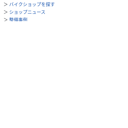
＞
バイクショップを探す
＞
ショップニュース
＞
整備事例
＞
求人を探す
BDSバイクセンサー便利機能
＞
お気に入り
＞
閲覧履歴
＞
検索履歴
公式SNS
＞
Youtube
＞
X
＞
Instagram
BDSバイクセンサーについて
＞
会社概要
＞
利用規約