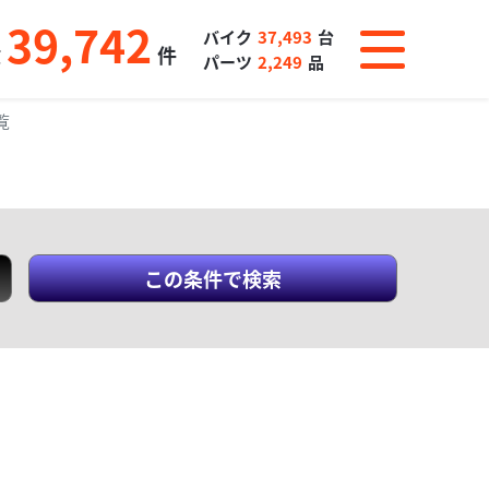
39,742
バイク
37,493
台
数
件
パーツ
2,249
品
覧
この条件で検索