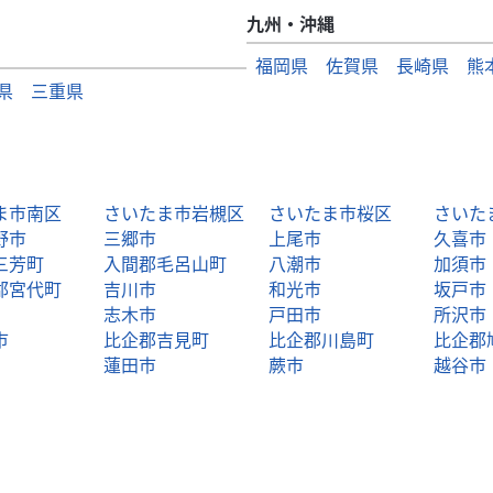
九州・沖縄
福岡県
佐賀県
長崎県
熊
県
三重県
ま市南区
さいたま市岩槻区
さいたま市桜区
さいた
野市
三郷市
上尾市
久喜市
三芳町
入間郡毛呂山町
八潮市
加須市
郡宮代町
吉川市
和光市
坂戸市
志木市
戸田市
所沢市
市
比企郡吉見町
比企郡川島町
比企郡
蓮田市
蕨市
越谷市