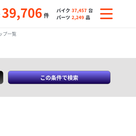
39,706
バイク
37,457
台
数
件
パーツ
2,249
品
ップ一覧
この条件で検索