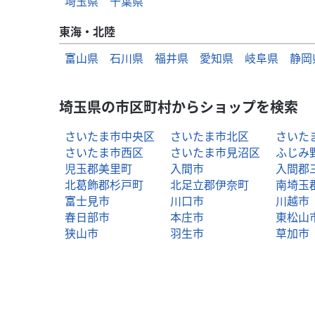
埼玉県
千葉県
東海・北陸
富山県
石川県
福井県
愛知県
岐阜県
静岡
埼玉県の市区町村からショップを検索
さいたま市中央区
さいたま市北区
さいた
さいたま市西区
さいたま市見沼区
ふじみ
児玉郡美里町
入間市
入間郡
北葛飾郡杉戸町
北足立郡伊奈町
南埼玉
富士見市
川口市
川越市
春日部市
本庄市
東松山
狭山市
羽生市
草加市