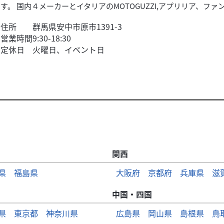
す。 国内４メーカーとイタリアのMOTOGUZZI,アプリリア、ファン
住所
群馬県安中市原市1391-3
営業時間
9:30-18:30
定休日
火曜日、イベント日
関西
県
福島県
大阪府
京都府
兵庫県
滋
中国・四国
県
東京都
神奈川県
広島県
岡山県
島根県
鳥