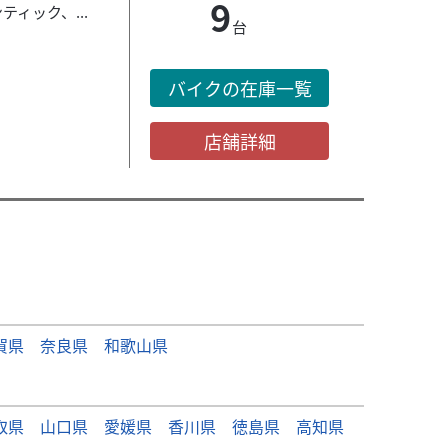
9
ティック、...
台
バイクの在庫一覧
店舗詳細
賀県
奈良県
和歌山県
取県
山口県
愛媛県
香川県
徳島県
高知県