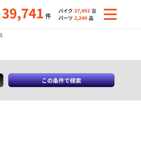
39,741
バイク
37,492
台
数
件
パーツ
2,249
品
覧
この条件で検索