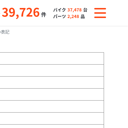
39,726
バイク
37,478
台
数
件
パーツ
2,248
品
の表記