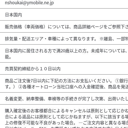
nshoukai@ymobile.ne.jp
日本国内
販売価格（車両価格）については、商品詳細ページをご参照下
排気量・配送エリア・車種によって異なります。 ※離島、一部
日本国内に居住される方で満20歳以上の方。未成年については
能。
売買契約締結から１０日以内
商品ご注文後7日以内に下記の方法にお支払いください。 ①銀
す。） ②各種オートローン当社口座への入金確認後、商品を発
名義変更、納車整備、車検等の手続きが完了し次第、出荷いた
購入確定後のお客様都合によるキャンセルは原則として応じかね
合による返品には原則として応じかねますが、以下に該当する場
上の修復不可能な不良があった場合。 ―ご注文内容と異なる場