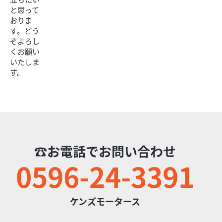
7月12日（日）オフロードの祭典！変ズモータース走行
と思って
おりま
会
す。どう
・場所 オフロードランドMio（津市美杉町） ・日時
ぞよろし
2026年07月12日（日）9：00～17：00 （クラス分け、昼
くお願い
休み無し。8時間走りたい放題...
いたしま
ヤマハ
ケンズモータース
す。
ファツィオ 2026年最新モデル スマートキー USB
電源付...
36
.85
万円
本体価格:
（税込）
バイクの事なら三重県伊勢市のバイクショップケンズモー
タースにお任せください。 ケンズモータースは、モトク
ロッサーからスーパースポーツ、スクーター、様々な...
☎お電話でお問い合わせ
0596-24-3391
ケンズモータース