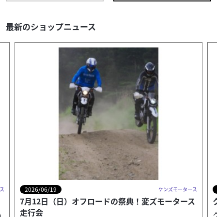
MT-09
125
.40
万円
本体価格:
（税込）
最新のショップニュース
バイクの事なら三重県伊勢市のバイクショップケンズモー
タースにお任せください。 ケンズモータースは、モトク
ロッサーからスーパースポーツ、スクーター、様々な...
2025/01/25
ケンズモータース
ケンズモー
ズモータース
クラシックカーミーティング開催！！
クラシックカーミーティング㏌明和開催！！ ご自