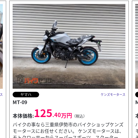
ヤマハ
ータース
ケンズモータース
MT-09 SP
144
.10
万円
本体価格:
（税込）
ンズ
バイクの事なら三重県伊勢市のバイクショップケンズ
スは、
モータースにお任せください。 ケンズモータースは、
ー、
モトクロッサーからスーパースポーツ、スクーター、