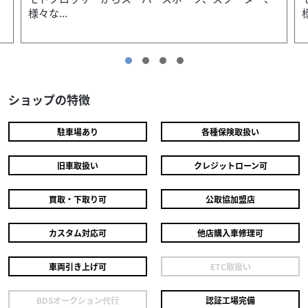
様々な...
ショップの特徴
駐車場あり
各種保険取扱い
旧車取扱い
クレジットローン可
買取・下取り可
公取協加盟店
カスタム対応可
他店購入車修理可
車両引き上げ可
ETC取扱い
ヤマハ
ケンズモータース
BDSオークション代行
認証工場完備