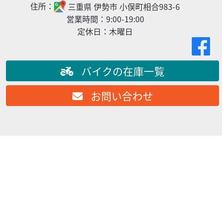
住所：
三重県
伊勢市
小俣町相合983-6
営業時間：
9:00-19:00
2025/01/25
ケンズモータース
定休日：
木曜日
クラシックカーミーティング開催！！
クラシックカーミーティング㏌明和開催！！ ご自慢の愛車
（四輪・二輪）を展示しませんか？ お問い合せは合同会社
バイクの在庫一覧
アドバンスカンパニー 中野 090-...
お問い合わせ
スズキ
ケンズモータース
Vストローム250SX
59
.95
万円
本体価格:
（税込）
フラットダートなら、らくらくこなす軽量アドベンチャー
バイクです。