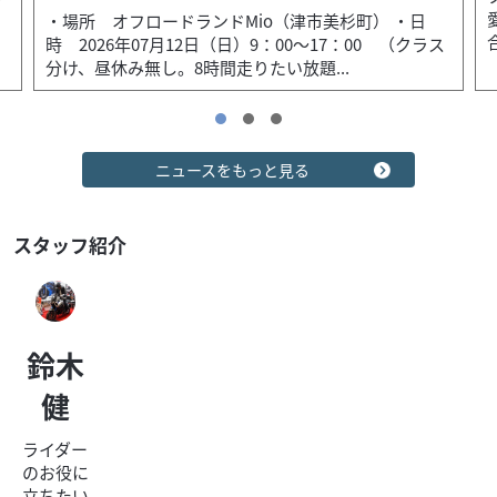
愛車（四輪・二輪）を展示しませんか？ お問い合
町） ・日
合同会社アドバンスカンパニー 中野 090-...
00 （クラス
ヤマハ
ケンズモータース
MT-09 SP
144
.10
万円
本体価格:
（税込）
バイクの事なら三重県伊勢市のバイクショップケンズモー
ニュースをもっと見る
タースにお任せください。 ケンズモータースは、モトク
ロッサーからスーパースポーツ、スクーター、様々な...
スタッフ紹介
鈴木
健
ライダー
のお役に
2026/06/19
ケンズモータース
立ちたい