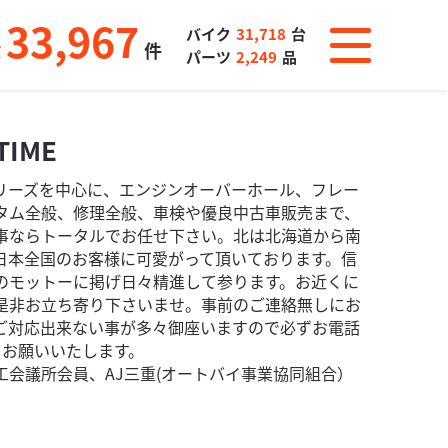
33,967
バイク
31,718
台
数
件
パーツ
2,249
品
TIME
iZシリーズを中心に、エンジンオーバーホール、フレー
タム全般、修理全般、車検や優良中古車販売まで、
事ならトータルでお任せ下さい。北は北海道から南
日本全国のお客様に可愛がって頂いております。信
のモットーに掲げ日々精進して参ります。お近くに
是非お立ち寄り下さいませ。事前のご連絡無しにお
ご対応出来ない事が多々御座いますので必ずお電話
、お願いいたします。
工会議所会員、AJ三重(オートバイ事業協同組合）