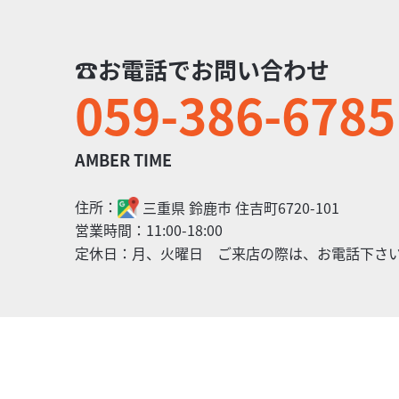
☎お電話でお問い合わせ
059-386-6785
カワサキ
MBER TIME
Z1
390
.50
万円
本体価格:
AMBER TIME
（税込）
.
綺麗で調子の良い大人気のＺ１の入庫です！ASウオ
最新...
住所：
三重県
鈴鹿市
住吉町6720-101
営業時間：
11:00-18:00
定休日：
月、火曜日 ご来店の際は、お電話下さ