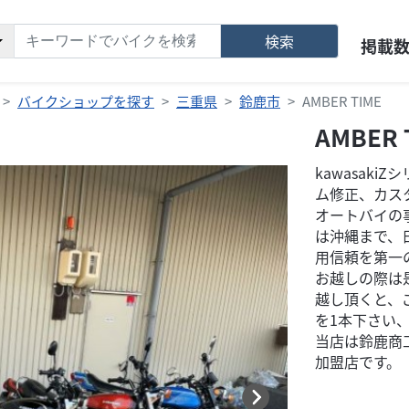
検索
掲載
バイクショップを探す
三重県
鈴鹿市
AMBER TIME
AMBER 
kawasak
ム修正、カス
オートバイの
は沖縄まで、
用信頼を第一
お越しの際は
越し頂くと、
を1本下さい
当店は鈴鹿商
加盟店です。