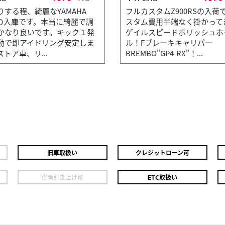
りする程、綺麗なYAMAHA
フルカスタムZ900RSの入荷
50の入庫です。本当に綺麗で調
スタム費用半端なく掛かって
かなり良いです。キック１発
ゲイルスピードポリッシュホ
動で即アイドリング安定しま
ル！Fブレーキキャリパー
トア車、リ...
BREMBO"GP4-RX"！...
旧車取扱い
クレジットローン可
車両引き上げ可
ETC取扱い