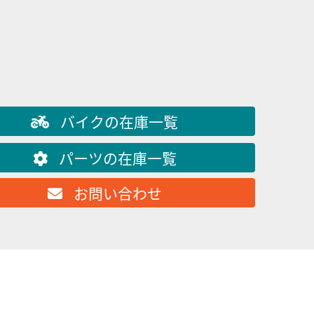
ヤマハ
AMBER TIME
RZ250レスト
24
バイクの在庫一覧
本体価格:
れて、スターターリレーやウィンカーリレーも
びっくりする程、
パーツの在庫一覧
お問い合わせ