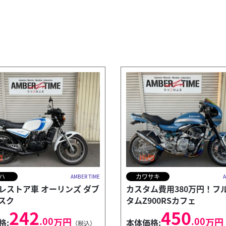
ハ
カワサキ
AMBER TIME
A
50レストア車 オーリンズ ダブ
カスタム費用380万円！フ
スク
タムZ900RSカフェ
242
450
.00
.00
万円
万円
格:
本体価格:
（税込）