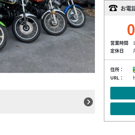
お電
0
営業時間
1
定休日
住所：
URL：
ご来店の際には必