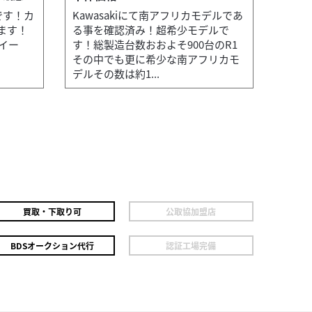
です！カ
Kawasakiにて南アフリカモデルであ
ます！
る事を確認済み！超希少モデルで
イー
す！総製造台数おおよそ900台のR1
その中でも更に希少な南アフリカモ
デルその数は約1...
買取・下取り可
公取協加盟店
BDSオークション代行
認証工場完備