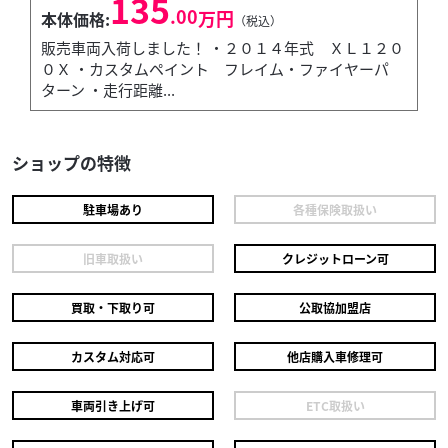
135
.00
万円
本体価格:
（税込）
販売車両入荷しました！ ・２０１４年式 ＸＬ１２０
０Ｘ ・カスタムペイント フレイム・ファイヤーパ
ターン ・走行距離...
ショップの特徴
駐車場あり
各種保険取扱い
旧車取扱い
クレジットローン可
買取・下取り可
公取協加盟店
カスタム対応可
他店購入車修理可
車両引き上げ可
ETC取扱い
ハーレーダビッドソン
Eight Motor Cycle