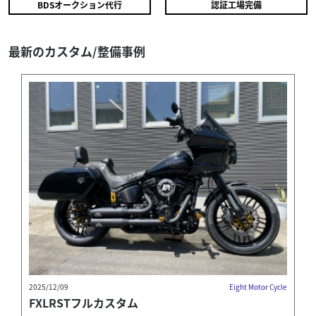
BDSオークション代行
認証工場完備
XL1200X フォーティエイト ファイヤーパターン
135
.00
万円
本体価格:
（税込）
最新のカスタム/整備事例
販売車両入荷しました！ ・２０１４年式 ＸＬ１２００Ｘ
・カスタムペイント フレイム・ファイヤーパターン ・走
行距離...
2025/12/09
Eight Motor Cycle
FXLRSTフルカスタム