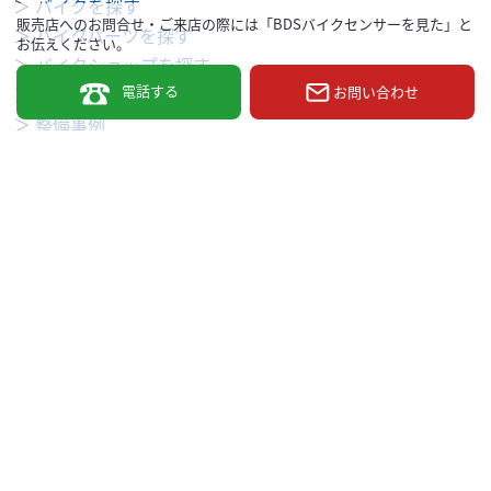
＞
バイクを探す
販売店へのお問合せ・ご来店の際には「BDSバイクセンサーを見た」と
＞
バイクパーツを探す
お伝えください。
＞
バイクショップを探す
電話する
＞
ショップニュース
お問い合わせ
＞
整備事例
＞
求人を探す
BDSバイクセンサー便利機能
＞
お気に入り
＞
閲覧履歴
＞
検索履歴
公式SNS
＞
Youtube
＞
X
＞
Instagram
BDSバイクセンサーについて