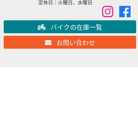
FXLRSTをフルカスタムさせて頂きました。 カスタム内容
定休日：
火曜日、水曜日
・インジェクションチューニング ・HPIエアクリーナー ・
アレンネス 前後ホイール ...
バイクの在庫一覧
お問い合わせ