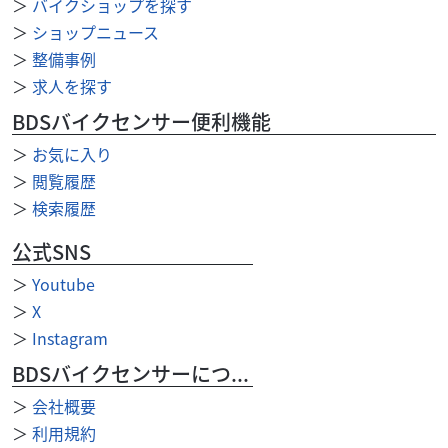
＞
バイクショップを探す
＞
ショップニュース
＞
整備事例
＞
求人を探す
BDSバイクセンサー便利機能
＞
お気に入り
＞
閲覧履歴
＞
検索履歴
公式SNS
＞
Youtube
＞
X
外装関連
ユーメディアハーレー中古車センター
HD デタッチャブルマウンティングラック ’97
＞
Instagram
～’08FL...
BDSバイクセンサーについて
15,000
円
本体価格:
（税込）
＞
会社概要
デタッチャブル・ツーアップ・ツアーパックマウンティング
＞
利用規約
ラック 〈適合〉 ’97～’08FLHRモデル、FLHT、FLHX、FL...