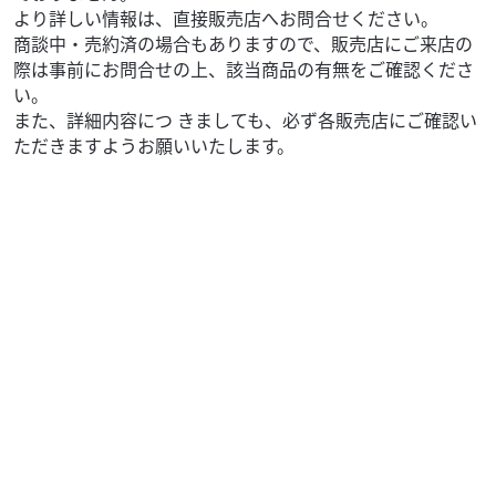
より詳しい情報は、直接販売店へお問合せください。
商談中・売約済の場合もありますので、販売店にご来店の
際は事前にお問合せの上、該当商品の有無をご確認くださ
い。
また、詳細内容につ きましても、必ず各販売店にご確認い
ただきますようお願いいたします。
外装関連
ユーメディアハーレー中古車センター
HD ボブフェンダー ラゲッジラック ’06～’11
FXS...
10,000
円
本体価格:
（税込）
ボブフェンダー ラゲッジラック（※要 穴あけ加工） ’06
～’11 FXST、FXSTC、FXSTB、FXSTSに適合 当...