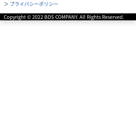
＞
プライバシーポリシー
Copyright © 2022 BDS COMPANY. All Rights Reserved.
外装関連
ユーメディアハーレー中古車センター
HD スポーツラゲッジラック 5バー 53896-06 ’0...
13,000
円
本体価格:
（税込）