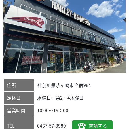
住所
神奈川県
茅ヶ崎市
今宿964
定休日
水曜日、第2・4木曜日
営業時間
10:00～19：00
0467-57-3980
電話する
TEL