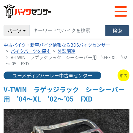
パーツ
検索
中古バイク・新車バイク情報ならBDSバイクセンサー
バイクパーツを探す
外装関連
V-TWIN ラゲッジラック シーシーバー用 ’04～XL ’02
～’05 FXD
ユーメディアハーレー中古車センター
中古
V-TWIN ラゲッジラック シーシーバー
用 ’04～XL ’02～’05 FXD