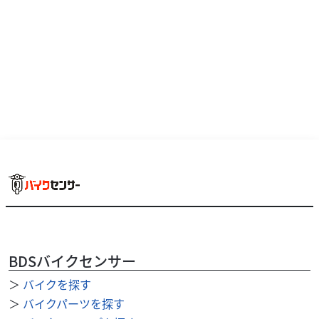
外装関連
ユーメディアハーレー中古車センター
HD デタッチャブルソロラック ’06～’11 FXST/他...
20,000
円
本体価格:
（税込）
デタッチャブルソロラック ’06～’11FXST、FXSTC、FXSTS
BDSバイクセンサー
’06～’09FXSTB ...
＞
バイクを探す
＞
バイクパーツを探す