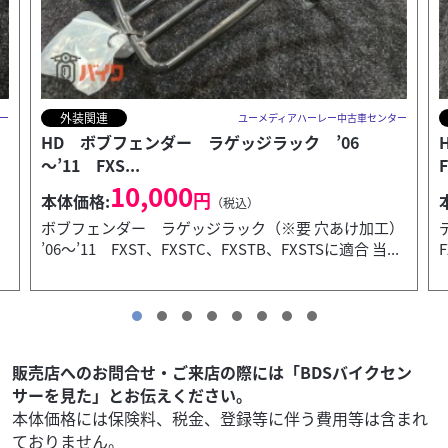
外装関連
ー
ユーメディアハーレー中古車センター
HD デタッチャブルソロラック ’06～’11
FXST/他...
～
20,000
円
本体価格:
（税込）
）
デタッチャブルソロラック ’06～’11FXST、FXSTC、
.
FXSTS ’06～’09FXSTB ...
F
販売店へのお問合せ・ご来店の際には「BDSバイクセン
サーを見た」とお伝えください。
本体価格には保険料、税金、登録等に伴う費用等は含まれ
ておりません。