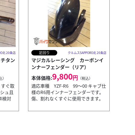
足回り
O北 20条店
クルムスSAPPORO北 20条店
J チタン
マジカルレーシング カーボンイ
ンナーフェンダー（リア）
9,800
円
本体価格:
込）
（税込）
品！すぐ取
適応車種 YZF-R6 99～00 キャブ仕
ッシュ且
様のR6用インナーフェンダーです。
車検対
傷、割れなくすぐに使用できます。
クルムスSAPPOR