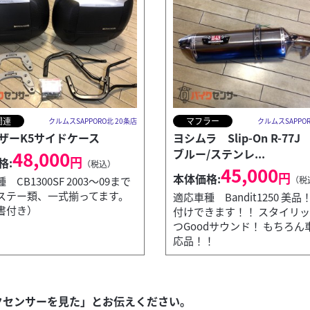
関連
マフラー
クルムスSAPPORO北 20条店
クルムスSAPPOR
ザーK5サイドケース
ヨシムラ Slip-On R-77
ブルー/ステンレ...
48,000
円
格:
（税込）
45,000
円
本体価格:
 CB1300SF 2003～09まで
（税
ステー類、一式揃ってます。
適応車種 Bandit1250 美
書付き）
付けできます！！ スタイリ
つGoodサウンド！ もちろん
応品！！
カウル ブラスター２
クセンサーを見た」とお伝えください。