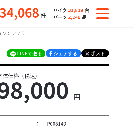
34,068
バイク
31,819
台
件
パーツ
2,249
品
イソンマフラー
LINEで送る
シェアする
ポスト
本体価格（税込）
98,000
円
：
P008149