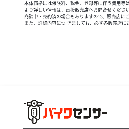
9,900
本体価格には保険料、税金、登録等に伴う費用等
円
本体価格:
（
より詳しい情報は、直接販売店へお問合せくださ
CB1100専用ステー付
商談中・売約済の場合もありますので、販売店に
また、詳細内容につ きましても、必ず各販売店に