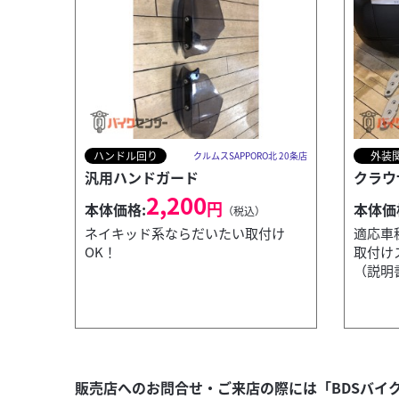
ハンドル回り
外装
クルムスSAPPORO北 20条店
汎用ハンドガード
クラウ
2,200
円
本体価格:
本体価
（税込）
ネイキッド系ならだいたい取付け
適応車種
OK！
取付け
（説明
外装関連
クルムスSAPPORO北 20条店
Nプロジェクトビキニ
販売店へのお問合せ・ご来店の際には「BDSバイ