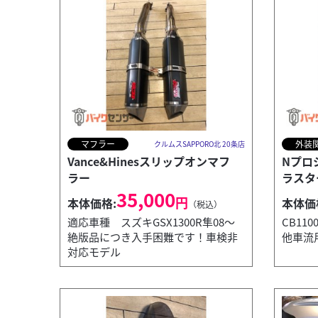
マフラー
外装
クルムスSAPPORO北 20条店
Vance&Hinesスリップオンマフ
Nプロ
ラー
ラスタ
35,000
円
本体価格:
本体価
（税込）
適応車種 スズキGSX1300R隼08～
CB1
絶版品につき入手困難です！車検非
他車流
対応モデル