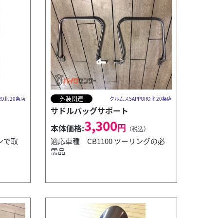
外装関連
O北 20条店
クルムスSAPPORO北 20条店
サドルバッグサポート
3,300
円
本体価格:
）
（税込）
ンで取
適応車種 CB1100 ツーリングの必
需品