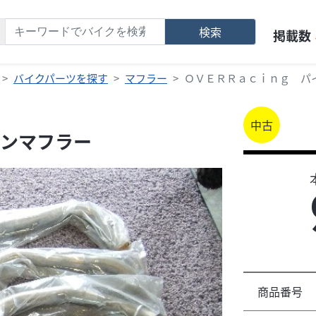
検索
掲載数
バイクパーツを探す
マフラー
ＯＶＥＲＲａｃｉｎｇ パ
中古
ンマフラー
商品番号