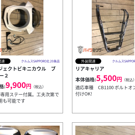
関連
外装関連
クルムスSAPPORO北 20条店
クルムスSAPPOR
ジェクトビキニカウル ブ
リアキャリア
ー２
5,500
円
本体価格:
（税込
9,900
円
格:
（税込）
適応車種 CB1100 ボルトオ
付けOK!
100専用ステー付属。工夫次第で
用も可能です