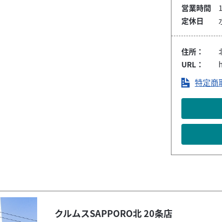
営業時間
1
定休日
住所：
URL：
特定商
クルムスSAPPORO北 20条店