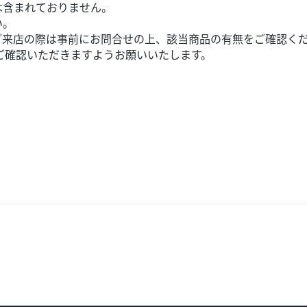
は含まれておりません。
税込）
い。
属。工夫次第で他車流用も可能です
ご来店の際は事前にお問合せの上、該当商品の有無をご確認く
ご確認いただきますようお願いいたします。