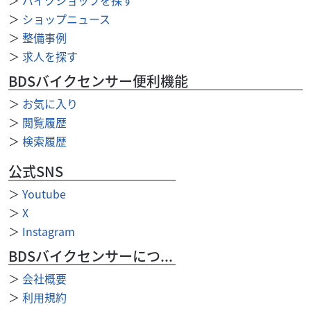
＞
ショップニュース
＞
整備事例
＞
求人を探す
BDSバイクセンサー便利機能
＞
お気に入り
＞
閲覧履歴
＞
検索履歴
公式SNS
＞
Youtube
外装関連
クルムスSAPPORO北 20条店
＞
X
リアキャリア
5,500
＞
Instagram
円
本体価格:
（税込）
BDSバイクセンサーについて
適応車種 CB1100 ボルトオンで取付けOK!
＞
会社概要
＞
利用規約