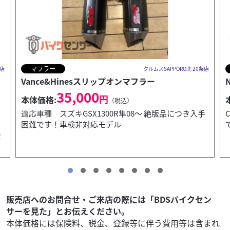
外装関連
0条店
クルムスSAPPORO北 20条店
Nプロジェクトビキニカウル ブラスター２
9,900
円
本体価格:
（税込）
入手
CB1100専用ステー付属。工夫次第で他車流用も可能
です
販売店へのお問合せ・ご来店の際には「BDSバイクセン
サーを見た」とお伝えください。
本体価格には保険料、税金、登録等に伴う費用等は含まれ