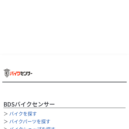
外装関連
クルムスSAPPORO北 20条店
Nプロジェクトビキニカウル ブラスター２
9,900
円
本体価格:
（税込）
CB1100専用ステー付属。工夫次第で他車流用も可能です
BDSバイクセンサー
＞
バイクを探す
＞
バイクパーツを探す
＞
バイクショップを探す