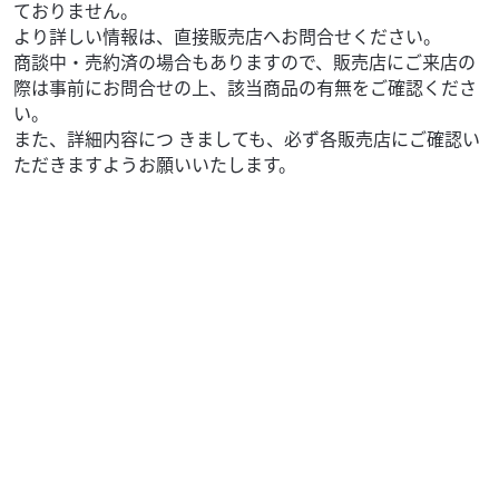
ておりません。
より詳しい情報は、直接販売店へお問合せください。
商談中・売約済の場合もありますので、販売店にご来店の
際は事前にお問合せの上、該当商品の有無をご確認くださ
い。
また、詳細内容につ きましても、必ず各販売店にご確認い
ただきますようお願いいたします。
マフラー
クルムスSAPPORO北 20条店
Vance&Hinesスリップオンマフラー
35,000
円
本体価格:
（税込）
適応車種 スズキGSX1300R隼08～ 絶版品につき入手困難
です！車検非対応モデル