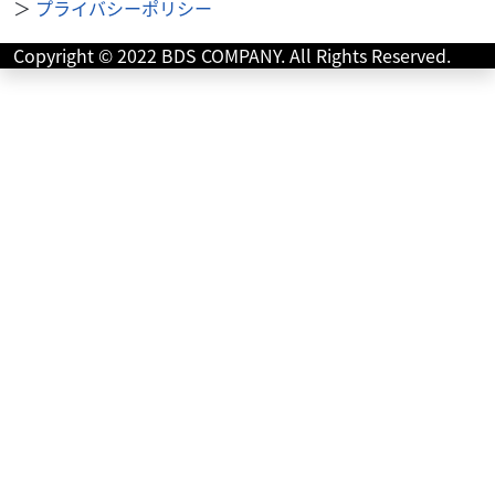
＞
プライバシーポリシー
Copyright © 2022 BDS COMPANY. All Rights Reserved.
外装関連
クルムスSAPPORO北 20条店
サドルバッグサポート
3,300
円
本体価格:
（税込）
適応車種 CB1100 ツーリングの必需品