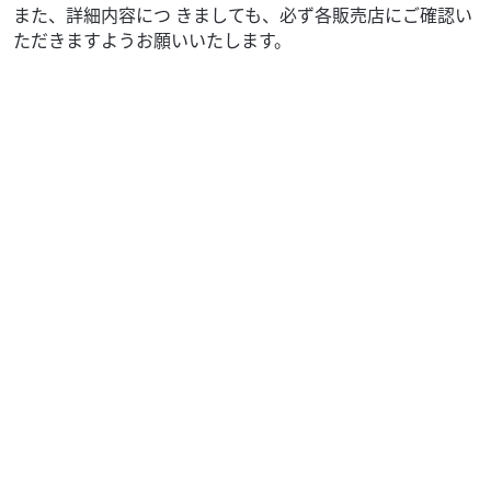
また、詳細内容につ きましても、必ず各販売店にご確認い
ただきますようお願いいたします。
その他
ガレージ覇利覇利（ガレージバリバリ）
カワサキ 純正 ブランクキー ゼファー400/χ ゼファー7...
1,870
円
本体価格:
（税込）
内容：カワサキ純正 ブランクキー １本 ゼファーシリーズ車
両等に設定されている純正のキーです。 在庫状況により
メーカーから取り寄せになる場合が...