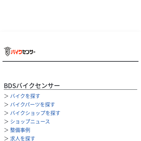
その他
ガレージ覇利覇利（ガレージバリバリ）
リード工業 オックスバイクカバー クイックカバー シル
バー ...
4,400
円
本体価格:
（税込）
BDSバイクセンサー
■サイドファスナーを装備し、掛けやすく外しやすいバイ
＞
バイクを探す
クカバー 最大の特徴はバイクカバー側面にあるファス
ナー。 ファスナーがある事により前後を間違え...
＞
バイクパーツを探す
＞
バイクショップを探す
＞
ショップニュース
＞
整備事例
＞
求人を探す