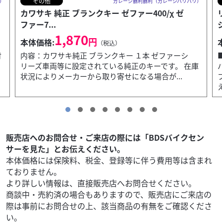
その他
）
ガレージ覇利覇利（ガレージバリバリ）
リード工業 オックスバイクカバー クイックカバー
シルバー ...
4,400
円
本体価格:
（税込）
■サイドファスナーを装備し、掛けやすく外しやすい
庫
バイクカバー 最大の特徴はバイクカバー側面にある
ファスナー。 ファスナーがある事により前後を間違
え...
販売店へのお問合せ・ご来店の際には「BDSバイクセン
サーを見た」とお伝えください。
本体価格には保険料、税金、登録等に伴う費用等は含まれ
ておりません。
より詳しい情報は、直接販売店へお問合せください。
商談中・売約済の場合もありますので、販売店にご来店の
際は事前にお問合せの上、該当商品の有無をご確認くださ
い。