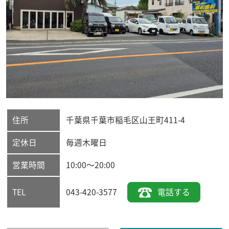
住所
千葉県
千葉市稲毛区
山王町411-4
定休日
毎週木曜日
営業時間
10:00～20:00
043-420-3577
電話する
TEL