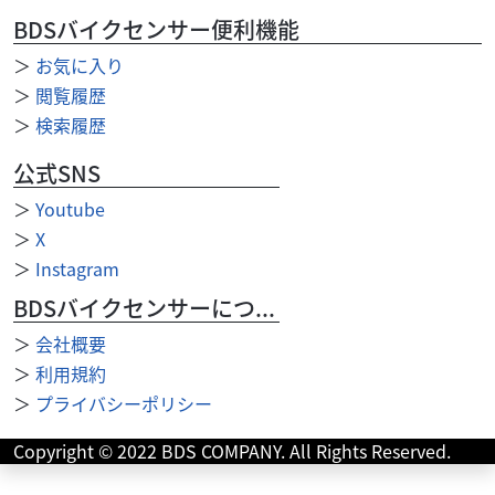
BDSバイクセンサー便利機能
＞
お気に入り
＞
閲覧履歴
＞
検索履歴
公式SNS
＞
Youtube
＞
X
＞
Instagram
ハンドル回り
ガレージ覇利覇利（ガレージバリバリ）
BDSバイクセンサーについて
ハリケーン コンドルハンドル ブラック
5,980
＞
会社概要
円
本体価格:
（税込）
＞
利用規約
内容：ハリケーン コンドルハンドル HB0020B-01 ブラック
＞
プライバシーポリシー
クローム+アクリル塗装 二重防錆処理仕上げ ...
Copyright © 2022 BDS COMPANY. All Rights Reserved.