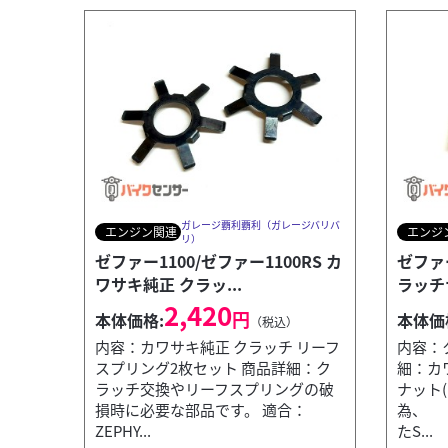
ガレージ覇利覇利（ガレージバリバ
エンジン関連
エンジ
リ）
ゼファー1100/ゼファー1100RS カ
ゼファー
ワサキ純正 クラッ...
ラッチナ
2,420
円
本体価格:
本体価
（税込）
内容：カワサキ純正 クラッチ リーフ
内容：
スプリング2枚セット 商品詳細：ク
細：カ
ラッチ交換やリーフスプリングの破
ナット(品
その他
ガレージ覇利覇利（ガレージバリバリ）
損時に必要な部品です。 適合：
為、
リード工業 オックスバイクカバー
ZEPHY...
たS...