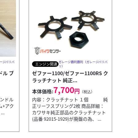
ージバリバ
ガレージ覇利覇利（ガレージバリバ
エンジン関連
リ）
ル ブ
ゼファー1100/ゼファー1100RS ク
ラッチナット 純正...
7,700
円
本体価格:
）
（税込）
ハンドル
内容：クラッチナット １個 純
ーム+アク
正リーフスプリング2枚 商品詳細：
..
カワサキ純正部品のクラッチナット
(品番 92015-1929)が廃盤の為、 ...