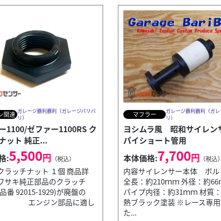
ガレージ覇利覇利（ガレージバリバ
ガレージ覇利覇利（ガレ
ン関連
マフラー
リ）
リ）
1100/ゼファー1100RS ク
ヨシムラ風 昭和サイレンサ
ット 純正...
パイショート管用
5,500
7,700
円
円
格:
本体価格:
（税込）
（税込
クラッチナット １個 商品詳
内容サイレンサー本体 ボル
ワサキ純正部品のクラッチ
全長：約210ｍｍ 外径：約
番 92015-1929)が廃盤の
パイプ内径：約31ｍｍ 材質
 エンジン部品に適し
熱ブラック塗装 ※レース専
 クイックカバー シルバー ...
た...