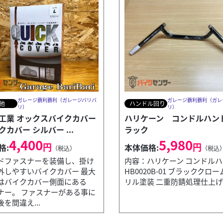
ガレージ覇利覇利（ガレージバリバ
ガレージ覇利覇利（ガレ
他
ハンドル回り
リ）
リ）
工業 オックスバイクカバー
ハリケーン コンドルハンド
カバー シルバー ...
ラック
4,400
5,980
円
円
格:
本体価格:
（税込）
（税込
ドファスナーを装備し、掛け
内容：ハリケーン コンドル
外しやすいバイクカバー 最大
HB0020B-01 ブラッククロ
はバイクカバー側面にある
リル塗装 二重防錆処理仕上げ .
ナー。 ファスナーがある事に
を間違え...