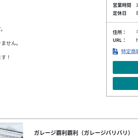
営業時間
定休日
す。
住所：
URL：
h
きません。
特定商
ます！
！
ガレージ覇利覇利（ガレージバリバリ）