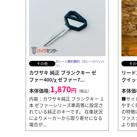
ガレージ覇利覇利（ガレージバリバ
その他
その
リ）
カワサキ 純正 ブランクキー ゼ
リード
ファー400/χ ゼファー7...
クイック
1,870
円
本体価格:
本体価
（税込）
内容：カワサキ純正 ブランクキー １
■サイ
本 ゼファーシリーズ車両等に設定さ
やすく
れている純正のキーです。 在庫状況
の特徴
によりメーカーから取り寄せになる
ファス
場合が...
より前後