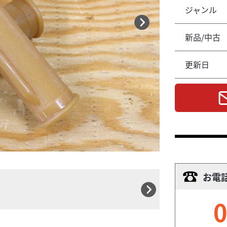
ジャンル
新品/中古
更新日
お電
0