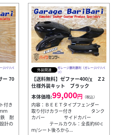
ージバリバ
ガレージ覇利覇利（ガレージバリバ
外装関連
リ）
ー 70
【送料無料】ゼファー400/χ Ｚ2
仕様外装キット ブラック
99,000
円
本体価格:
）
（税込）
ト付き
内容：ＢＥＥＴタイプフェンダー
66ｍｍ
取り付けカラー付き タンク
：鉄 耐
カバー サイドカバー
ガレージ覇利覇利（ガレージバリバリ
用設計の
テールカウル：全長約60ｃ
ｍ/シート後ろから...