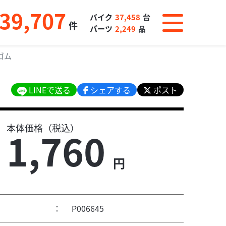
39,707
バイク
37,458
台
件
パーツ
2,249
品
ゴム
LINEで送る
シェアする
ポスト
本体価格（税込）
1,760
円
：
P006645