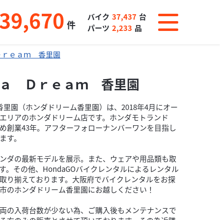
39,670
バイク
37,437
台
件
パーツ
2,233
品
Ｄｒｅａｍ 香里園
ａ Ｄｒｅａｍ 香里園
eam 香里園（ホンダドリーム香里園）は、2018年4月にオー
エリアのホンダドリーム店です。ホンダモトランド
め創業43年。アフターフォローナンバーワンを目指し
ます。
ンダの最新モデルを展示。また、ウェアや用品類も取
す。その他、HondaGOバイクレンタルによるレンタル
取り揃えております。大阪府でバイクレンタルをお探
市のホンダドリーム香里園にお越しください！
両の入荷台数が少ない為、ご購入後もメンテナンスで