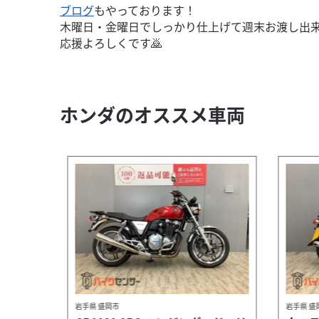
ブログ
もやっております！
木曜日・金曜日でしっかり仕上げて週末お渡し出
応援よろしくです🙇
ホンダのオススメ車両
岩手県 盛岡市
岩手県 盛