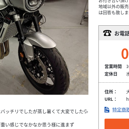
お付き合い頂け
地域以外の販売
は回答も致しま
お電
0
営業時間
1
定休日
住所：
URL：
h
特定商
バッチリでしたが蒸し暑くて大変でした💦
が重い感じでなかなか思う様に進まず