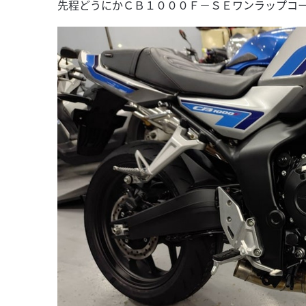
先程どうにかＣＢ１０００Ｆ－ＳＥワンラップコ