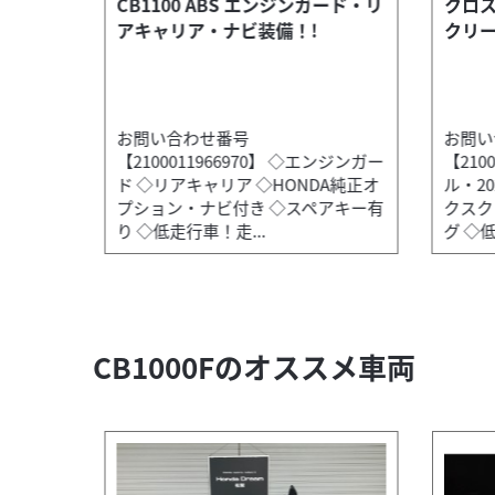
・ナック
CB1100 ABS エンジンガード・リ
クロス
き！!
アキャリア・ナビ装備！!
クリー
お問い合わせ番号
お問い
ンジンガー
【2100011966970】 ◇エンジンガー
【210
ャリア
ド ◇リアキャリア ◇HONDA純正オ
ル・2
ジ少ない
プション・ナビ付き ◇スペアキー有
クスク
り ◇低走行車！走...
グ ◇低
CB1000Fのオススメ車両