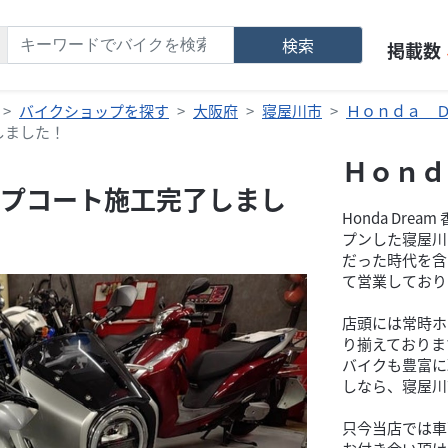
検索
掲載数
バイクショップを探す
大阪府
寝屋川市
Ｈｏｎｄａ 
しました！
Ｈｏｎｄ
プコート施工完了しまし
Honda Dr
プンした寝屋川
だった時代を含
て営業しており
店頭には常時ホ
り揃えておりま
バイクも豊富に
しなら、寝屋川
只今当店では車