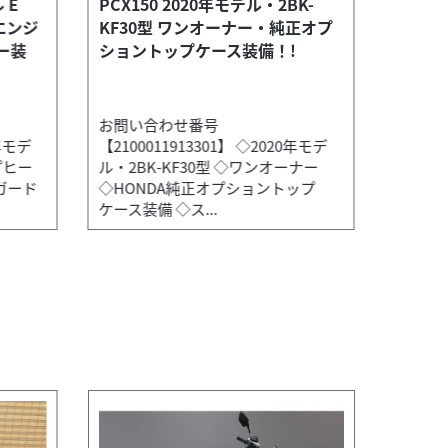
 E
PCX150 2020年モデル・2BK-
GB35
エンジ
KF30型 ワンオーナー・純正オプ
デル！
ー装
ショントップケース装備！!
お問い合わせ番号
お問い
6年モデ
【2100011913301】 ◇2020年モデ
【2100
プヒー
ル・2BK-KF30型 ◇ワンオーナー
ル・20
ガード
◇HONDA純正オプショントップ
◇低走
ケース装備 ◇ス...
ｍ台！ 