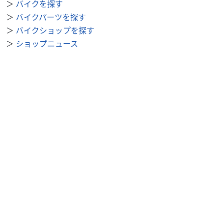
＞
バイクを探す
＞
バイクパーツを探す
＞
バイクショップを探す
＞
ショップニュース
＞
整備事例
＞
求人を探す
BDSバイクセンサー便利機能
＞
お気に入り
＞
閲覧履歴
＞
検索履歴
公式SNS
＞
Youtube
＞
X
＞
Instagram
BDSバイクセンサーについて