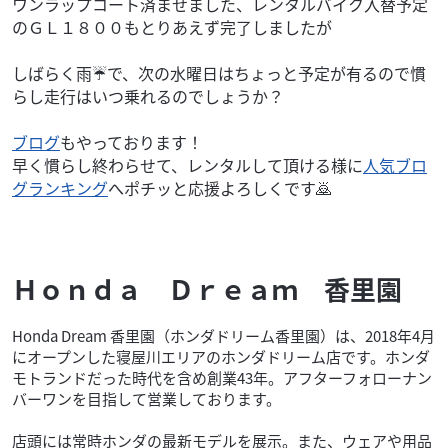
ワンラップコート済ませました、レンタルバイク入替予定
のＧＬ１８００もとりあえず完了しましたが
しばらく雨☔で、次の水曜日はちょっと予定が有るので慣
らし走行はいつ乗れるのでしょうか？
ブログ
もやっております！
早く慣らし終わらせて、レンタルして頂ける様に
人気ブロ
グランキング
へポチッと応援よろしくです🙇
Ｈｏｎｄａ Ｄｒｅａｍ 香里園
Honda Dream 香里園（ホンダドリーム香里園）は、2018年4月
にオープンした寝屋川エリアのホンダドリーム店です。ホンダ
モトランドだった時代を含め創業43年。アフターフォローナン
バーワンを目指して営業しております。
店頭には常時ホンダの最新モデルを展示。また、ウェアや用品