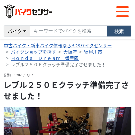
バイク
検索
中古バイク・新車バイク情報ならBDSバイクセンサー
バイクショップを探す
大阪府
寝屋川市
Ｈｏｎｄａ Ｄｒｅａｍ 香里園
レブル２５０Ｅクラッチ準備完了させました！
公開日： 2026/07/07
レブル２５０Ｅクラッチ準備完了さ
せました！