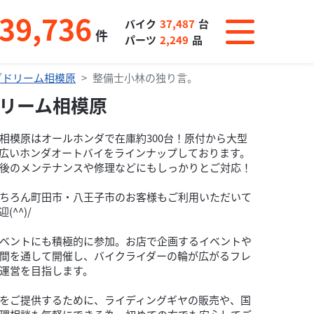
39,736
バイク
37,487
台
件
パーツ
2,249
品
ダドリーム相模原
整備士小林の独り言。
リーム相模原
相模原はオールホンダで在庫約300台！原付から大型
広いホンダオートバイをラインナップしております。
後のメンテナンスや修理などにもしっかりとご対応！
ちろん町田市・八王子市のお客様もご利用いただいて
^^)/
ベントにも積極的に参加。お店で企画するイベントや
間を通して開催し、バイクライダーの輪が広がるフレ
運営を目指します。
をご提供するために、ライディングギヤの販売や、国