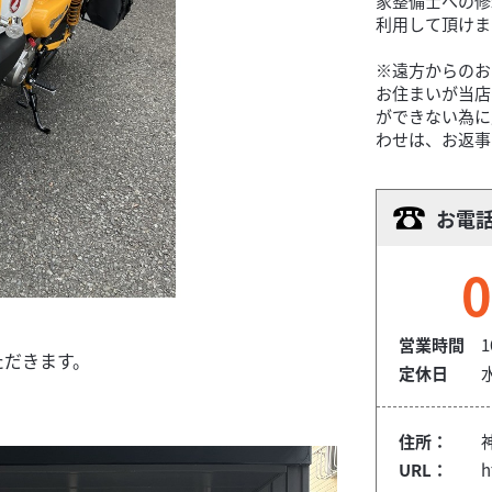
家整備士への修
利用して頂けま
※遠方からのお
お住まいが当店
ができない為に
わせは、お返事
お電
0
営業時間
1
ただきます。
定休日
住所：
URL：
h