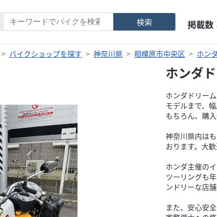
検索
掲載数
バイクショップを探す
神奈川県
相模原市中央区
ホン
ホンダド
ホンダドリーム
モデルまで、幅
もちろん、購入
神奈川県内はも
おります。大歓迎(
ホンダ主催のイ
ツーリングも年
ンドリーな店舗
また、安心安全