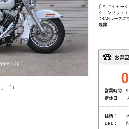
自社にシャーシ
ションセッティ
DRAGレース
是非
お電
0
す（＾＾）
営業時間
9
定休日
住所：
URL：
h