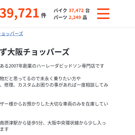
39,721
バイク
37,472
台
件
パーツ
2,249
品
チョッパーズ
ず大阪チョッパーズ
ある2007年創業のハーレーダビッドソン専門店です
物だと思ってるので末永く乗りたい方や
、修理、カスタムお困りの事があれば一度相談してみ
ザー様からお預かりした大切な車両のみを在庫してい
南摂津駅から徒歩5分、大阪中央環状線から少し入っ
ます