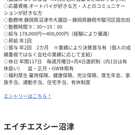
◇応募資格 オートバイが好きな方・人とのコミュニケー
ションが好きな方
◇勤務地 静岡県沼津市大諏訪・静岡県静岡市駿河区国吉田
◇勤務時間 9：30～19：00
◇給与 178,000円～400,000円（経験により優遇）
◇昇給 年1回
◇賞与 年2回 2カ月 ※業績により決算賞与有（個人の成
績重視ではなく会社の業績に応じて支給）
◇休日 年間117日 毎週月曜日+月4日選択制（内1日は有
休扱い） 盆・正月・GW休暇有
◇福利厚生 雇用保険、健康保険、労災保険、厚生年金、家
族手当、通勤手当、住宅手当、有休制度
エントリーはこちら！
エイチエスシー沼津