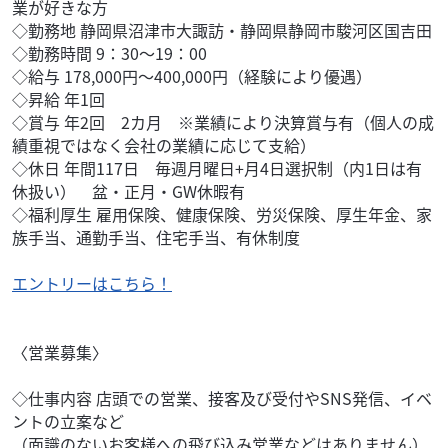
業が好きな方
◇勤務地 静岡県沼津市大諏訪・静岡県静岡市駿河区国吉田
◇勤務時間 9：30～19：00
◇給与 178,000円～400,000円（経験により優遇）
◇昇給 年1回
◇賞与 年2回 2カ月 ※業績により決算賞与有（個人の成
績重視ではなく会社の業績に応じて支給）
◇休日 年間117日 毎週月曜日+月4日選択制（内1日は有
休扱い） 盆・正月・GW休暇有
◇福利厚生 雇用保険、健康保険、労災保険、厚生年金、家
族手当、通勤手当、住宅手当、有休制度
エントリーはこちら！
〈営業募集〉
◇仕事内容 店頭での営業、接客及び受付やSNS発信、イベ
ントの立案など
（面識のないお客様への飛び込み営業などはありません）