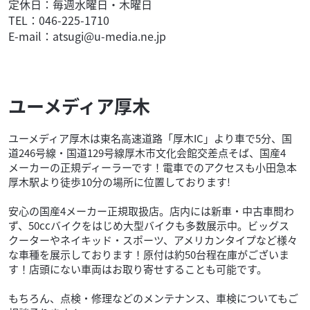
定休日：毎週水曜日・木曜日
TEL：046-225-1710
E-mail：atsugi@u-media.ne.jp
ユーメディア厚木
ユーメディア厚木は東名高速道路「厚木IC」より車で5分、国
道246号線・国道129号線厚木市文化会館交差点そば、国産4
メーカーの正規ディーラーです！電車でのアクセスも小田急本
厚木駅より徒歩10分の場所に位置しております!
安心の国産4メーカー正規取扱店。店内には新車・中古車問わ
ず、50ccバイクをはじめ大型バイクも多数展示中。ビッグス
クーターやネイキッド・スポーツ、アメリカンタイプなど様々
な車種を展示しております！原付は約50台程在庫がございま
す！店頭にない車両はお取り寄せすることも可能です。
もちろん、点検・修理などのメンテナンス、車検についてもご