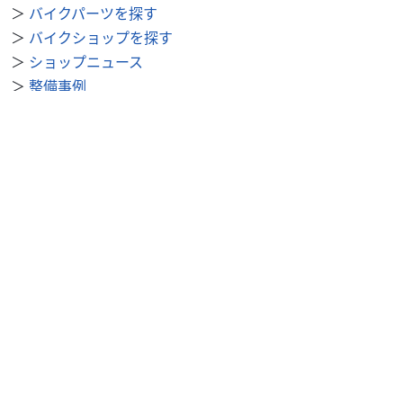
＞
バイクパーツを探す
＞
バイクショップを探す
＞
ショップニュース
＞
整備事例
＞
求人を探す
BDSバイクセンサー便利機能
＞
お気に入り
＞
閲覧履歴
＞
検索履歴
公式SNS
＞
Youtube
＞
X
＞
Instagram
BDSバイクセンサーについて
＞
会社概要