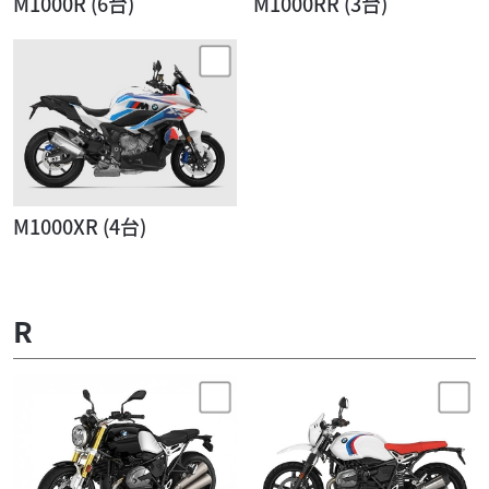
M1000R (6台)
M1000RR (3台)
M1000XR (4台)
R