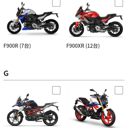
F900R (7台)
F900XR (12台)
G