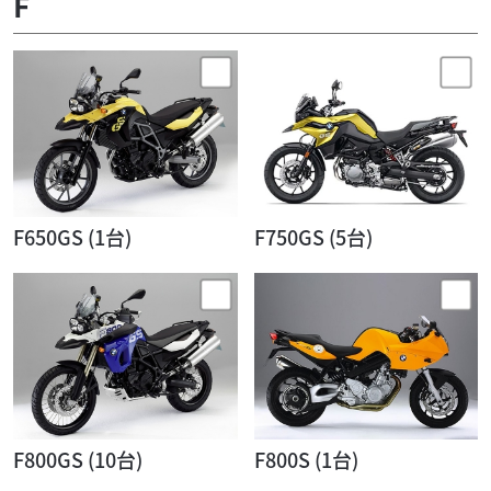
F
F650GS (1台)
F750GS (5台)
F800GS (10台)
F800S (1台)