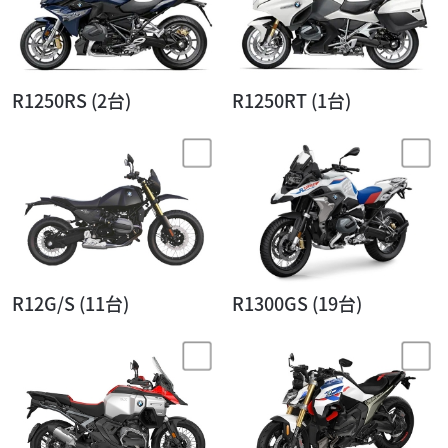
R1250RS (2台)
R1250RT (1台)
R12G/S (11台)
R1300GS (19台)