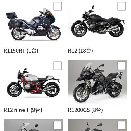
R1150RT (1台)
R12 (18台)
R12 nine T (9台)
R1200GS (8台)