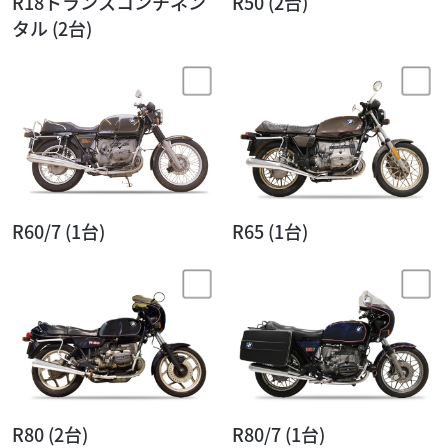
R18トランスコンチネン
R50 (2台)
タル (2台)
R60/7 (1台)
R65 (1台)
R80 (2台)
R80/7 (1台)