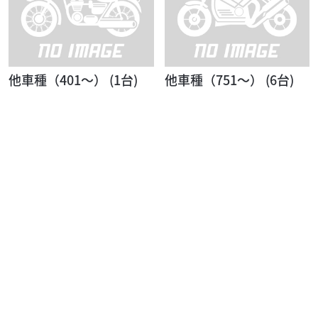
他車種（401～） (1台)
他車種（751～） (6台)