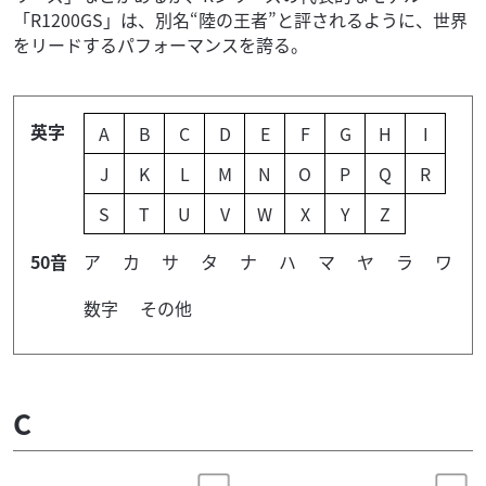
「R1200GS」は、別名“陸の王者”と評されるように、世界
をリードするパフォーマンスを誇る。
英字
A
B
C
D
E
F
G
H
I
J
K
L
M
N
O
P
Q
R
S
T
U
V
W
X
Y
Z
50音
ア
カ
サ
タ
ナ
ハ
マ
ヤ
ラ
ワ
数字
その他
C