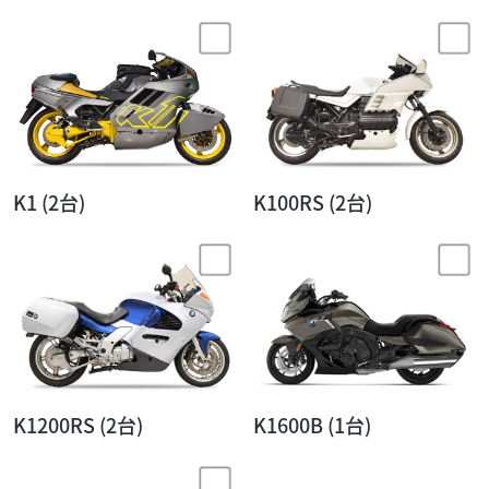
K1 (2台)
K100RS (2台)
K1200RS (2台)
K1600B (1台)