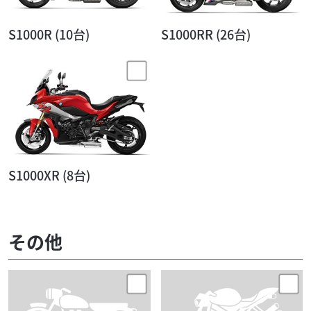
S1000R (10台)
S1000RR (26台)
S1000XR (8台)
その他