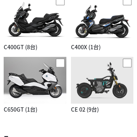
C400GT (8台)
C400X (1台)
C650GT (1台)
CE 02 (9台)