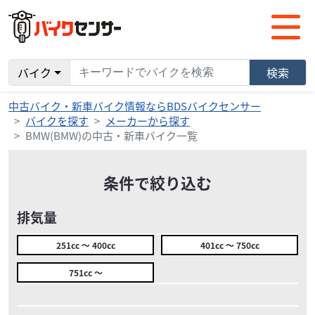
バイク
検索
中古バイク・新車バイク情報ならBDSバイクセンサー
バイクを探す
メーカーから探す
BMW(BMW)の中古・新車バイク一覧
条件で絞り込む
排気量
251cc ～ 400cc
401cc ～ 750cc
751cc ～