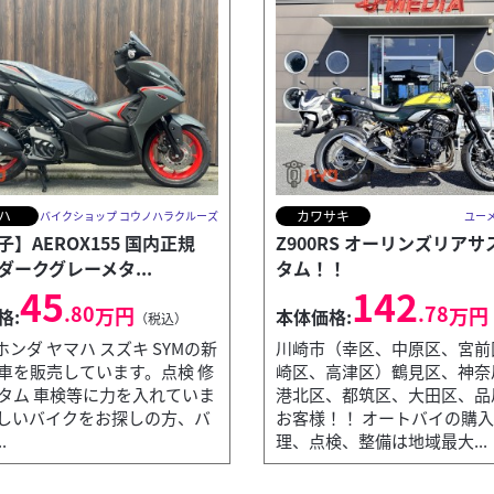
ハ
カワサキ
バイクショップ コウノハラクルーズ
ユー
子】AEROX155 国内正規
Z900RS オーリンズリア
ダークグレーメタ...
タム！！
45
142
.80
.78
万円
万円
格:
本体価格:
（税込）
ンダ ヤマハ スズキ SYMの新
川崎市（幸区、中原区、宮前
古車を販売しています。点検 修
崎区、高津区）鶴見区、神奈
スタム 車検等に力を入れていま
港北区、都筑区、大田区、品
欲しいバイクをお探しの方、バ
お客様！！ オートバイの購
.
理、点検、整備は地域最大...