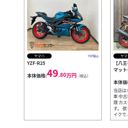
ヤマハ
ヤマ
YSP福山
YZF-R25
【八王
49
マット
.80
万円
本体価格:
（税込）
本体価
当店はホ
車 中
理 カ
す。 
イクで..