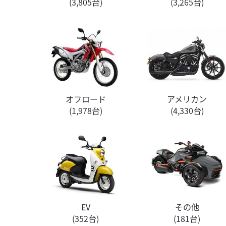
(3,805台)
(3,265台)
オフロード
アメリカン
(1,978台)
(4,330台)
EV
その他
(352台)
(181台)