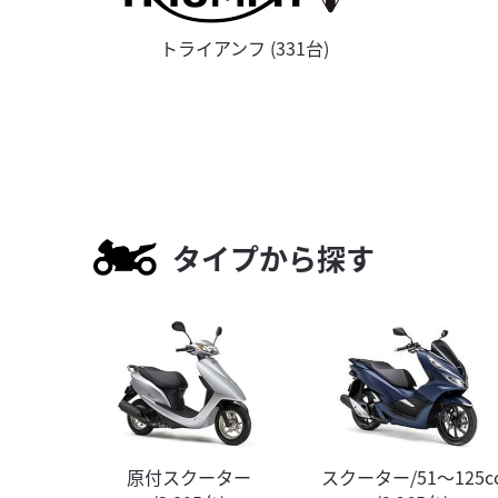
トライアンフ (331台)
タイプから探す
原付スクーター
スクーター/51～125c