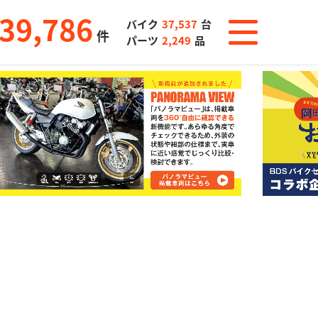
39,786
バイク
37,537
台
件
パーツ
2,249
品