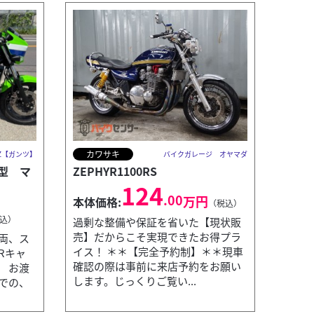
カワサキ
ANZ【ガンツ】
バイクガレージ オヤマダ
期型 マ
ZEPHYR1100RS
124
.00
万円
本体価格:
（税込）
込）
過剰な整備や保証を省いた【現状販
売】だからこそ実現できたお得プラ
車両、ス
イス！ ＊＊【完全予約制】＊＊現車
Rキャ
確認の際は事前に来店予約をお願い
 お渡
します。じっくりご覧い...
カワサキ
バイクショップ コウノハラクルーズ
での、
Z900R