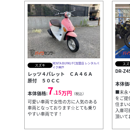
RENTA BUYKU FC加盟店 レンタルバ
スズ
スズキ
イク神戸
DR-Z
レッツ４パレット ＣＡ４６Ａ
原付 ５０ＣＣ
本体価
7
.15
■末永
万円
本体価格:
（税込）
をご提
可愛い車両で女性の方に人気のある
住まい
車両となっております☆とても乗り
入庫可
やすい車両です！
頂いてお
ヤマハ
YSP福山
【八王子】AEROX155 国内正規 マットダーク