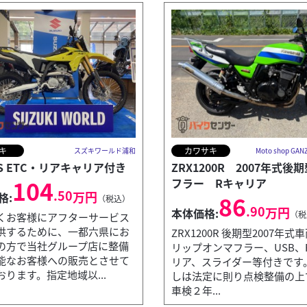
キ
カワサキ
スズキワールド浦和
Moto shop G
4S ETC・リアキャリア付き
ZRX1200R 2007年式後
104
フラー Rキャリア
.50
万円
格:
86
（税込）
.90
万円
本体価格:
（税
くお客様にアフターサービス
供するために、一都六県にお
ZRX1200R 後期型2007年式
の方で当社グループ店に整備
リップオンマフラー、USB、
能なお客様への販売とさせて
リア、スライダー等付きです。
ります。指定地域以...
しは法定に則り点検整備の上
グレーメタ...
車検２年...