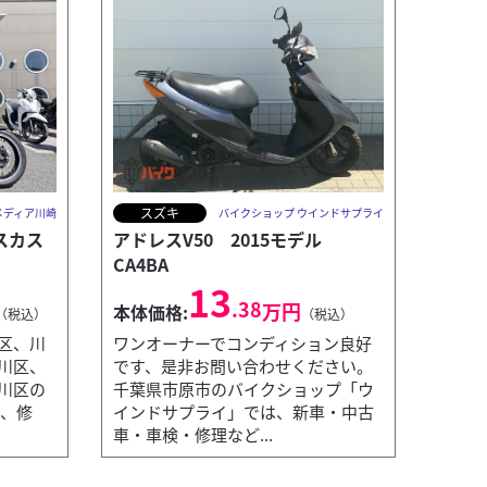
スズキ
メディア川崎
バイクショップ ウインドサプライ
サスカス
アドレスV50 2015モデル
CA4BA
13
.38
万円
本体価格:
（税込）
（税込）
区、川
ワンオーナーでコンディション良好
川区、
です、是非お問い合わせください。
川区の
千葉県市原市のバイクショップ「ウ
入、修
インドサプライ」では、新車・中古
車・車検・修理など...